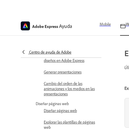
Presentaciones de diseño en
Adobe Express
Mobile
W
Ayuda
Adobe Express
Presentaciones en Adobe Express
Explorar las plantillas de
presentación
E
Centro de ayuda de Adobe
Cambia entre presentación y
diseños en Adobe Express
Úl
Generar presentaciones
Cambio del orden de las
Ex
animaciones y los medios en las
presentaciones
Diseñar páginas web
Diseñar páginas web
Explorar las plantillas de páginas
web