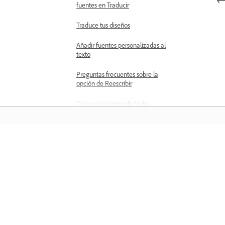
fuentes en Traducir
Traduce tus diseños
Añadir fuentes personalizadas al
texto
Preguntas frecuentes sobre la
opción de Reescribir
Crear variaciones de texto
mediante IA generativa
Aplica efectos de sombra al texto
Aprender
Buscar y reemplazar texto
Revisión ortográfica del contenido
Aprenda con tutoriales en vídeo paso 
en Adobe Express
paso y orientación práctica directame
Habilitar tamaño de fuente en
en la aplicación.
decimales