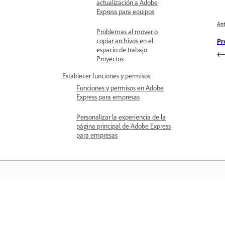
actualización a Adobe
Express para equipos
Ant
Problemas al mover o
copiar archivos en el
Pr
espacio de trabajo
Proyectos
Establecer funciones y permisos
Funciones y permisos en Adobe
Express para empresas
Personalizar la experiencia de la
página principal de Adobe Express
para empresas
Aprender