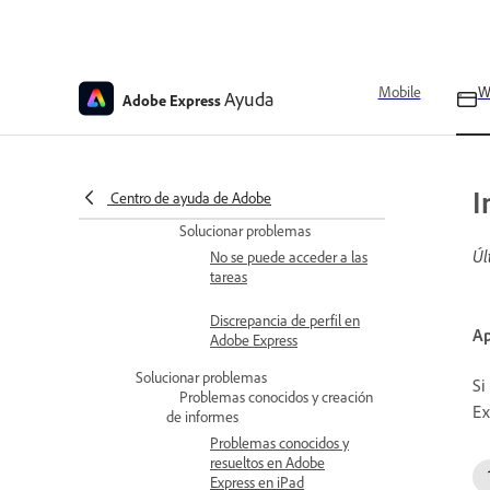
Trabajar con tareas
Enviar las tareas
Mobile
W
Ayuda
Adobe Express
Monitorizar el progreso de
los estudiantes
I
Acceder a las clases
Centro de ayuda de Adobe
Solucionar problemas
Úl
No se puede acceder a las
tareas
Discrepancia de perfil en
Ap
Adobe Express
Solucionar problemas
Si
Problemas conocidos y creación
Ex
de informes
Problemas conocidos y
resueltos en Adobe
Express en iPad