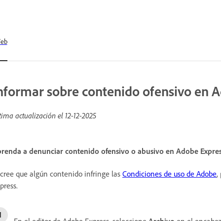
eb
nformar sobre contenido ofensivo en 
tima actualización el
12-12-2025
renda a denunciar contenido ofensivo o abusivo en Adobe Expres
 cree que algún contenido infringe las
Condiciones de uso de Adobe
,
press.
En el editor de Adobe Express, seleccione
Archivo
en el encabez