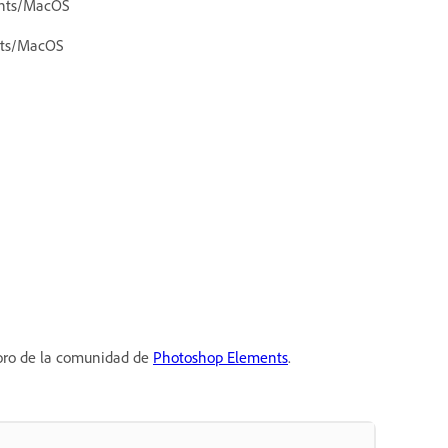
ents/MacOS
ents/MacOS
foro de la comunidad de
Photoshop Elements
.