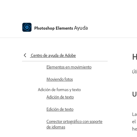
Uso de acciones para procesar
fotografías
Composición de Photomerge
Ayuda
Photoshop Elements
Creación de imágenes
panorámicas
H
Superposiciones en movimiento
Centro de ayuda de Adobe
Elementos en movimiento
Úl
Moviendo fotos
Adición de formas y texto
U
Adición de texto
Edición de texto
La
el
Corrector ortográfico con soporte
de idiomas
he