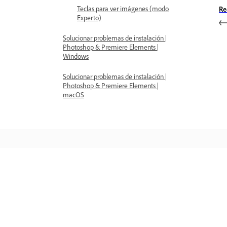
Teclas para ver imágenes (modo
Re
Experto)
Solucionar problemas de instalación |
Photoshop & Premiere Elements |
Windows
Solucionar problemas de instalación |
Photoshop & Premiere Elements |
macOS
Aprender
Aprenda con tutoriales en vídeo paso 
paso y orientación práctica directame