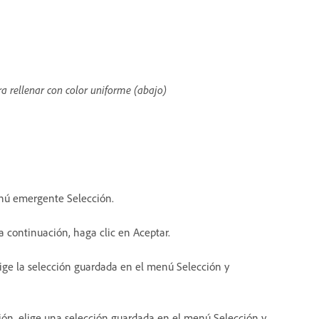
ara rellenar con color uniforme (abajo)
enú emergente Selección.
 continuación, haga clic en Aceptar.
elige la selección guardada en el menú Selección y
ción, elige una selección guardada en el menú Selección y