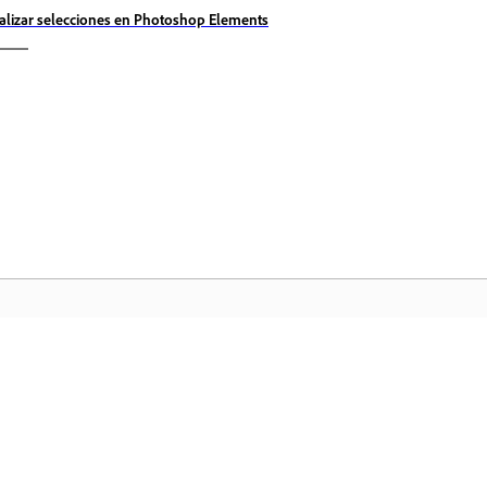
alizar selecciones en Photoshop Elements
Comunidad
In
a
Participe en debates, encuentre
Ac
nte
respuestas, aprenda de expertos y
fa