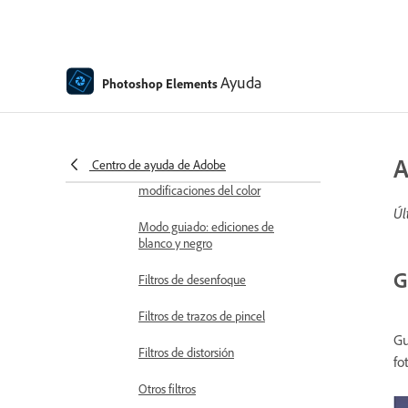
Ediciones divertidas del modo de
edición Guiada
Ayuda
Photoshop Elements
Ediciones especiales del modo de
edición Guiada
Filtros artísticos
A
Centro de ayuda de Adobe
Modo de edición Guiada:
modificaciones del color
Úl
Modo guiado: ediciones de
blanco y negro
G
Filtros de desenfoque
Filtros de trazos de pincel
Gu
Filtros de distorsión
fo
Otros filtros