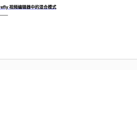
irefly 视频编辑器中的混合模式
社区
A
实践
加入讨论、寻找答案、向专家学习并分
访
享您的知识。
序