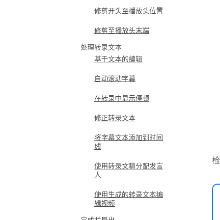
修剪开头至播放头位置
修剪至播放头末端
处理转录文本
基于文本的编辑
自动滚动字幕
在转录中显示停顿
修正转录文本
将字幕文本添加到时间
线
检
使用转录文稿分配发言
人
使用生成的转录文本编
辑视频
完成并导出