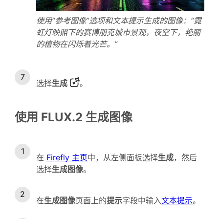
使用“参考图像”选项和文本提示生成的图像：“霓
虹灯映照下的赛博朋克城市景观，夜空下，艳丽
的植物在闪烁着光芒。”
选择
生成
。
使用 FLUX.2 生成图像
在
Firefly 主页
中，从左侧面板选择
生成
，然后
选择
生成图像
。
在
生成图像
页面上的
提示
字段中输入
文本提示
。