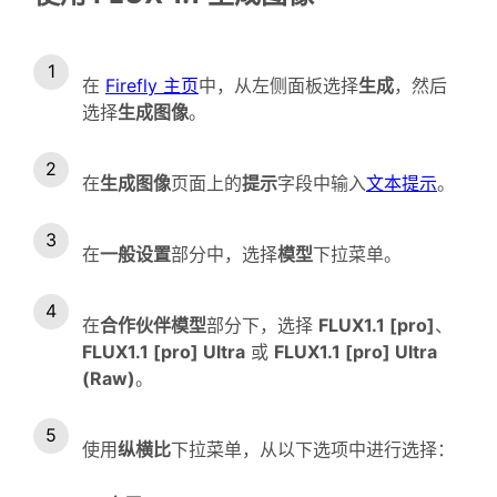
在
Firefly 主页
中，从左侧面板选择
生成
，然后
选择
生成图像
。
在
生成图像
页面上的
提示
字段中输入
文本提示
。
在
一般设置
部分中，选择
模型
下拉菜单。
在
合作伙伴模型
部分下，选择
FLUX1.1 [pro]
、
FLUX1.1 [pro] Ultra
或
FLUX1.1 [pro] Ultra
(Raw)
。
使用
纵横比
下拉菜单，从以下选项中进行选择：