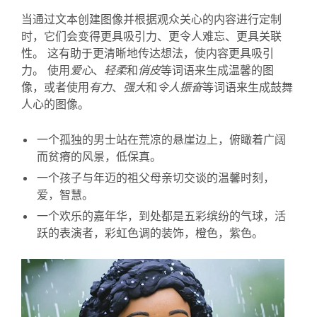
当通过文本创建图像并根据观众关心的内容进行定制
时，它们会变得更具吸引力、更令人难忘、更具关联
性。 这有助于更清晰地传达想法，使内容更具吸引
力。 使用
爱心
、
轻柔
和
俏皮
等词语来生成温馨的图
像，或者使用
有力
、
强大
和
令人振奋
等词语来生成鼓舞
人心的图像。
一个孤独的男士站在荒凉的悬崖边上，俯瞰着广阔
而贫瘠的风景，低保真。
一个孩子与年迈的祖父母亲切交谈的温馨时刻，
爱，智慧。
一个欢乐的嘉年华，到处都是五彩缤纷的气球，活
跃的表演者，彩虹色调的装饰，橙色，紫色。