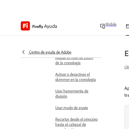
Añadir ajustes
preestablecidos de
movimiento
Mobile
Ayuda
Firefly
Trabajar con la cronología
Mostrar u ocultar una
miniatura del clip en la
cronología
E
Centro de ayuda de Adobe
Ajustar el nivel de zoom
de la cronología
Úl
Activar o desactivar el
skimmer en la cronología
Ap
Usar herramienta de
tr
división
Usar modo de ajuste
Recortar desde el principio
hasta el cabezal de