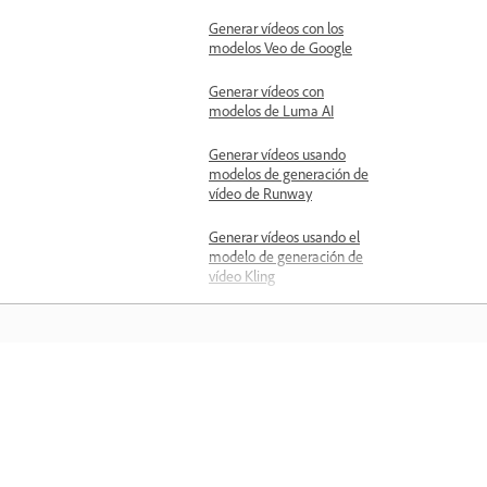
Generar vídeos con los
modelos Veo de Google
Generar vídeos con
modelos de Luma AI
Generar vídeos usando
modelos de generación de
vídeo de Runway
Generar vídeos usando el
modelo de generación de
vídeo Kling
Crear corte rápido
Información general de
Quick Cut
Crear cortes rápidos de
Aprender
vídeo
Aprenda con tutoriales en vídeo paso 
Redacción de indicaciones
de texto eficaces para