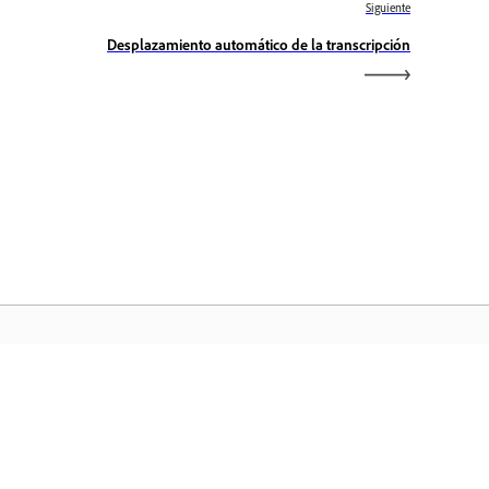
Siguiente
Desplazamiento automático de la transcripción
icio de Adobe
ceda a sus aplicaciones y servicios