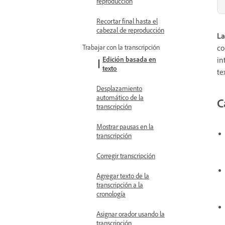
reproducción
Recortar final hasta el
cabezal de reproducción
La
co
Trabajar con la transcripción
in
Edición basada en
texto
te
Desplazamiento
automático de la
C
transcripción
Mostrar pausas en la
transcripción
Corregir transcripción
Agregar texto de la
transcripción a la
cronología
Asignar orador usando la
transcripción