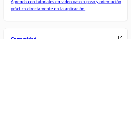
Aprenda con tutoriales en vídeo paso a paso y orientación
práctica directamente en la aplicación.
Comunidad
Participe en debates, encuentre respuestas, aprenda de
expertos y comparta sus conocimientos.
Inicio de Adobe
Acceda a sus aplicaciones y servicios favoritos de Creative
Cloud, gestión de archivos y mucho más.