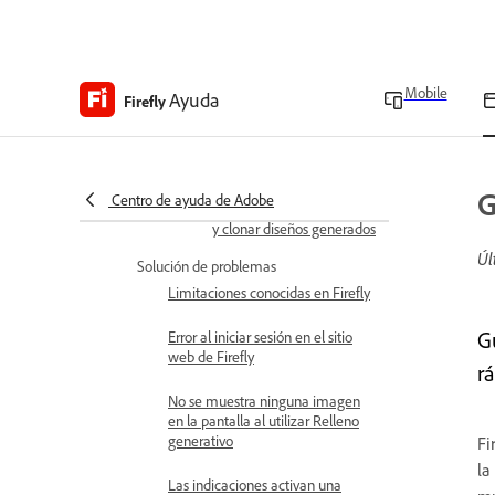
Asignar canales a diseños
Prácticas recomendadas
Mobile
Ayuda
para usar canales
Firefly
Problemas conocidos y
solucionados
G
Centro de ayuda de Adobe
Actualizar, redimensionar
y clonar diseños generados
Úl
Solución de problemas
Limitaciones conocidas en Firefly
G
Error al iniciar sesión en el sitio
web de Firefly
r
No se muestra ninguna imagen
en la pantalla al utilizar Relleno
generativo
Fi
la
Las indicaciones activan una