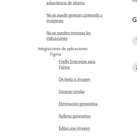
mú
advertencia de idioma
No se puede generar contenido o
G
imágenes
No se pueden procesar las
indicaciones
Integraciones de aplicaciones
Figma
Firefly Enterprise para
Figma
De texto a imagen
Generar similar
Eliminación generativa
Relleno generativo
Editar una imagen