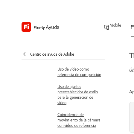
Genere vídeos utilizando
modelos de partners
Mobile
Ayuda
Firefly
Escritura de indicaciones
de texto eficaces para la
generación de vídeos
Mejore el mensaje para la
T
Centro de ayuda de Adobe
generación de vídeo
Uso de vídeo como
Úl
referencia de composición
Uso de ajustes
Ap
preestablecidos de estilo
para la generación de
vídeo
Coincidencia de
movimiento de la cámara
con vídeo de referencia