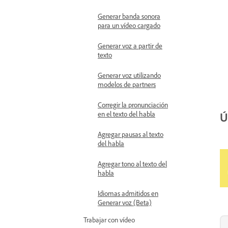
Generar banda sonora
para un vídeo cargado
Generar voz a partir de
texto
Generar voz utilizando
modelos de partners
Corregir la pronunciación
en el texto del habla
Ú
Agregar pausas al texto
del habla
Agregar tono al texto del
habla
Idiomas admitidos en
Generar voz (Beta)
Trabajar con vídeo