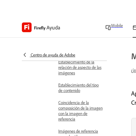
Escribir indicaciones de
texto eficaces
Mejorar indicaciones para
Mobile
Ayuda
generar imágenes
Firefly
Generación rápida de
imágenes con el modo
rápido
M
Centro de ayuda de Adobe
Establecimiento de la
relación de aspecto de las
Úl
imágenes
Establecimiento del tipo
de contenido
A
C
Coincidencia de la
composición de la imagen
con la imagen de
referencia
Imágenes de referencia