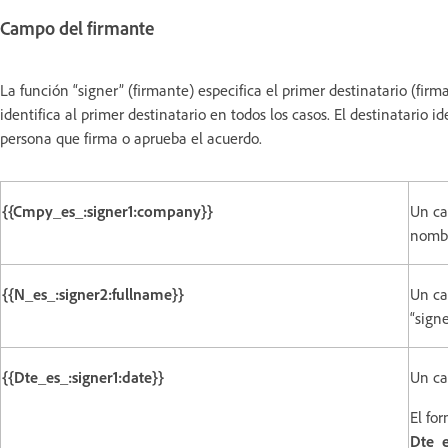
Campo del firmante
La función “signer” (firmante) especifica el primer destinatario (fir
identifica al primer destinatario en todos los casos. El destinatario i
persona que firma o aprueba el acuerdo.
{{Cmpy_es_:signer1:company}}
Un ca
nombr
{{N_es_:signer2:fullname}}
Un ca
“sign
{{Dte_es_:signer1:date}}
Un ca
El fo
Dte_e