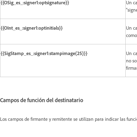
{{OSig_es_:signer1:optsignature}}
Un ca
“signe
{{OInt_es_:signer1:optinitials}}
Un ca
como 
{{SigStamp_es_:signer1:stampimage(25)}}
Un ca
no so
firma
Campos de función del destinatario
Los campos de firmante y remitente se utilizan para indicar las func