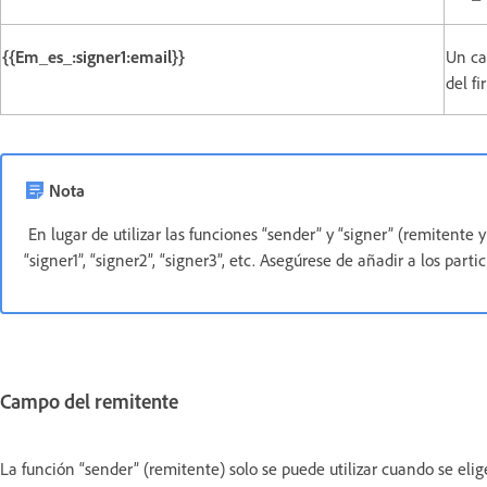
{{Em_es_:signer1:email}}
Un ca
del f
Nota
En lugar de utilizar las funciones “sender” y “signer” (remitente y
“signer1”, “signer2”, “signer3”, etc. Asegúrese de añadir a los par
Campo del remitente
La función “sender” (remitente) solo se puede utilizar cuando se eli