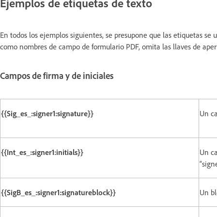
Ejemplos de etiquetas de texto
En todos los ejemplos siguientes, se presupone que las etiquetas se 
como nombres de campo de formulario PDF, omita las llaves de apertura
Campos de firma y de iniciales
{{Sig_es_:signer1:signature}}
Un ca
{{Int_es_:signer1:initials}}
Un ca
“signe
{{SigB_es_:signer1:signatureblock}}
Un bl