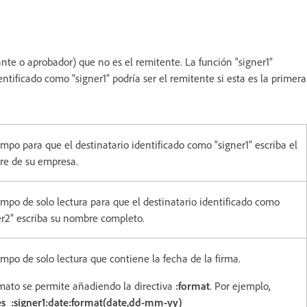
mante o aprobador) que no es el remitente. La función “signer1”
dentificado como “signer1” podría ser el remitente si esta es la primera
mpo para que el destinatario identificado como “signer1” escriba el
e de su empresa.
mpo de solo lectura para que el destinatario identificado como
er2” escriba su nombre completo.
mpo de solo lectura que contiene la fecha de la firma.
rmato se permite añadiendo la directiva
:format
. Por ejemplo,
s_:signer1:date:format(date,dd-mm-yy)