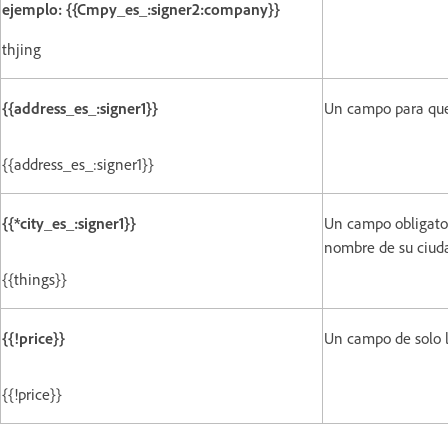
ejemplo: {{Cmpy_es_:signer2:company}}
thjing
{{address_es_:signer1}}
Un campo para que 
{{address_es_:signer1}}
{{*city_es_:signer1}}
Un campo obligatori
nombre de su ciud
{{things}}
{{!price}}
Un campo de solo l
{{!price}}