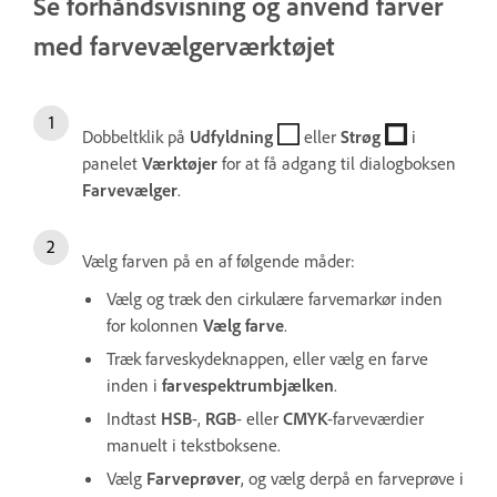
Se forhåndsvisning og anvend farver
med farvevælgerværktøjet
Dobbeltklik på
Udfyldning
eller
Strøg
i
panelet
Værktøjer
for at få adgang til dialogboksen
Farve
vælger
.
Vælg farven på en af følgende måder:
Vælg og træk den cirkulære farvemarkør inden
for kolonnen
Vælg
farve
.
Træk farveskydeknappen, eller vælg en farve
inden i
farve
spektrumbjælken
.
Indtast
HSB
-,
RGB
- eller
CMYK
-farveværdier
manuelt i tekstboksene.
Vælg
Farve
prøver
, og vælg derpå en farveprøve i