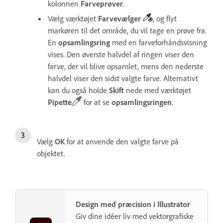
kolonnen
Farve
prøver
.
Vælg værktøjet
Farve
vælger
, og flyt
markøren til det område, du vil tage en prøve fra.
En
opsamlings
ring
med en farveforhåndsvisning
vises. Den øverste halvdel af ringen viser den
farve, der vil blive opsamlet, mens den nederste
halvdel viser den sidst valgte farve.
Alternativt
kan du også holde
Skift
nede med værktøjet
Pipette
for at se
opsamlings
ringen
.
Vælg
OK
for at anvende den valgte farve på
objektet.
Design med præcision i Illustrator
Giv dine idéer liv med vektorgrafiske