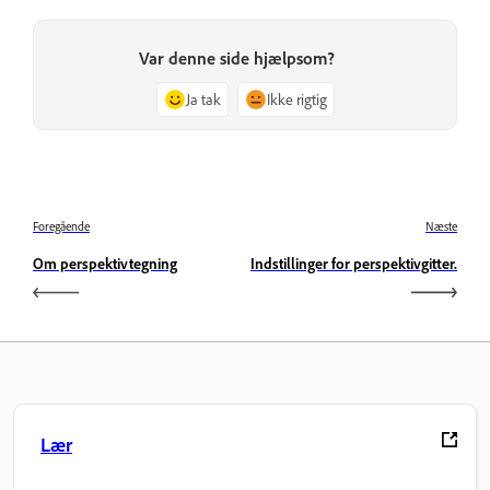
Var denne side hjælpsom?
Ja tak
Ikke rigtig
Foregående
Næste
Om perspektivtegning
Indstillinger for perspektivgitter.
Lær