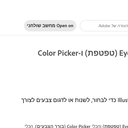
Open on
מחשב שולחני
בחרו צבעים באמצעות הכלים Eyedropper (טפטפת) ו-Color Picker
למדו להשתמש בכלים Eyedropper ו-Color Picker ב-Illustrator כדי לבחור, לשנות או לדגום צבעים לצורך
טפת)
והכלי
Picker (בורר הצבעים)
Color
. הכלי