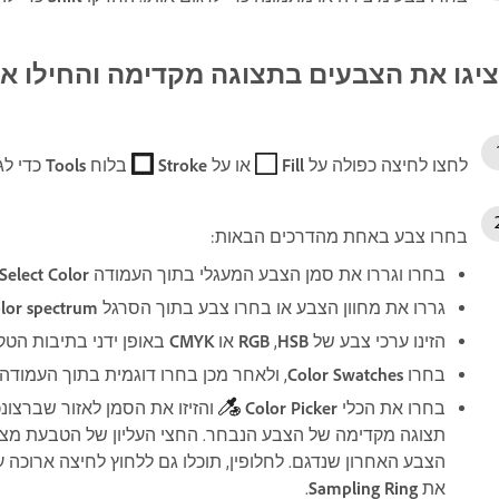
יגו את הצבעים בתצוגה מקדימה והחילו אותם באמצע
לחצו לחיצה כפולה על
Fill
או על
Stroke
בלוח
Tools
כדי לג
בחרו צבע באחת מהדרכים הבאות:
בחרו וגררו את סמן הצבע המעגלי בתוך העמודה
Color
Select
גררו את מחוון הצבע או בחרו צבע בתוך הסרגל
spectrum
lor
הזינו ערכי צבע של
HSB
‏,
RGB
או
CMYK
באופן ידני בתיבות הטק
בחרו
Swatches
Color
, ולאחר מכן בחרו דוגמית בתוך העמודה
בחרו את הכלי
Picker
Color
והזיזו
את הסמן לאזור שברצונכ
תצוגה מקדימה של הצבע הנבחר. החצי העליון של הטבעת מצי
הצבע האחרון שנדגם.
לחלופין, תוכלו גם ללחוץ לחיצה ארוכה
את
Ring
Sampling
.