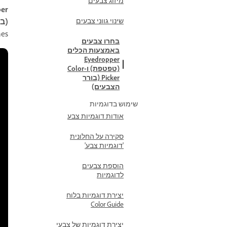
מיזוג צבעים
pper
שינוי גווני צבעים
(ב
atches
בחרו צבעים
באמצעות הכלים
Eyedropper
(טפטפת) ו-Color
Picker (בורר
הצבעים)
שימוש בדוגמיות
אודות דוגמיות צבע
סקירה על החלונית
'דוגמיות צבע'
הוספת צבעים
לדוגמיות
יצירת דוגמיות בלוח
Color Guide
יצירת דוגמיות של צבעי