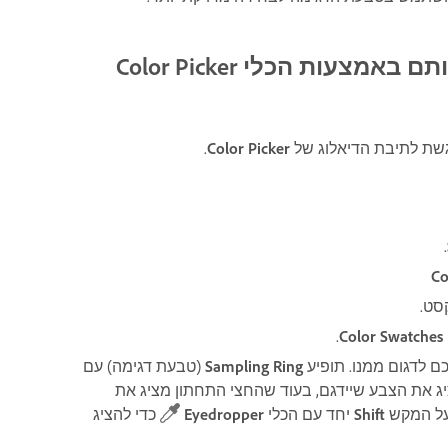
ות הכלי Color Picker‏
שת לתיבת הדיאלוג של
Picker
Color
.
.
Co
סט.
.
Color
Swatches
ם לדגום ממנו. תופיע
Ring
Sampling
(טבעת דגימה) עם
ג את הצבע שיידגם, בעוד שהחצי התחתון מציג את
 על המקש
Shift
יחד עם הכלי
Eyedropper
כדי להציג