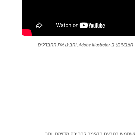
למדו כיצד להשתמש בכלי Eyedropper (טפטפת) ובכלי Color Picker (בורר הצבעים) ב-Adobe Illustrator, והבינו את ההבדלים
שתמש בטבעת הדגימה לבחירה מדויקת יותר.