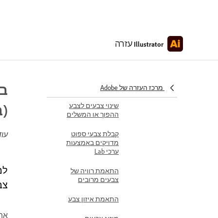
בחירת צבעים
באמצעות החלונית
Color
עזרה
Illustrator
המרת מצבי צבעים
הפיכת צבעים לניתנים
להדפסה או לבטוחים
לשימוש באינטרנט
מרכז העזרה של Adobe
שינוי צבעים לצבע
(ב
ההפוך או המשלים
עוד
קבלת צבעי ספוט
מדויקים באמצעות
ערכי Lab
התאמת רוויה של
צבעים מרובים
צב
התאמת איזון צבע
אתם 