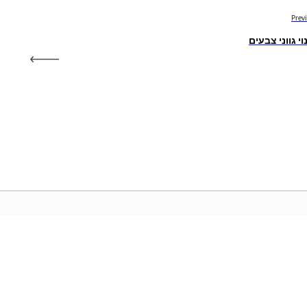
Prev
וי גווני צבעים
קהילה
דף 
עם
הצטרפו לדיונים, מצאו תשובות, למדו
גשו