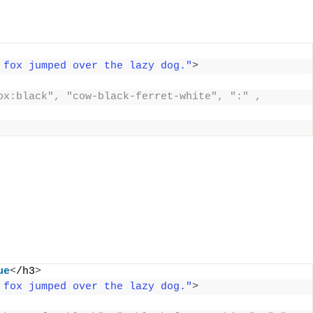
 fox jumped over the lazy dog."
>
ox:black", "cow-black-ferret-white", ":" , 
ue
<
/h3
>
 fox jumped over the lazy dog."
>