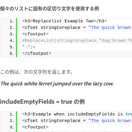
個々のリストに固有の区切り文字を使用する例
<
h3
>
Replacelist Example Two
<
/h3
>
<
cfset stringtoreplace = 
"The quick brown
<
cfoutput
>
#ReplaceList(stringtoreplace,"dog:brown:f
"-"
)# 
<
/cfoutput
>
この例は、次の文字列を返します。
The quick white ferret jumped over the lazy cow.
includeEmptyFields = true の例
<
h3
>
Example when includeEmptyFields is 
tr
<
cfset stringtoreplace = 
"The quick brown
<
cfoutput
>