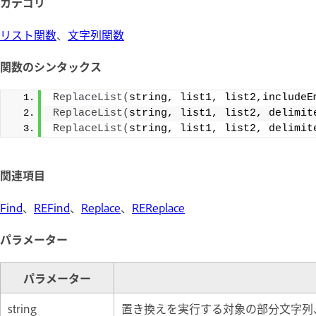
カテゴリ
リスト関数
、
文字列関数
関数のシンタックス
ReplaceList
(
string, list1, list2,includeE
ReplaceList
(
string, list1, list2, delimit
ReplaceList
(
string, list1, list2, delimit
関連項目
Find
、
REFind
、
Replace
、
REReplace
パラメーター
パラメーター
string
置き換えを実行する対象の部分文字列