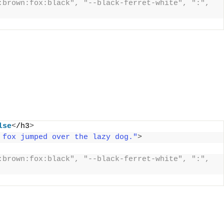
:brown:fox:black", "--black-ferret-white", ":", 
lse
<
/h3
>
 fox jumped over the lazy dog."
>
:brown:fox:black", "--black-ferret-white", ":", 