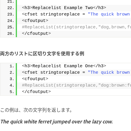
<
h3
>
Replacelist Example Two
<
/h3
>
<
cfset stringtoreplace = 
"The quick brown
<
cfoutput
>
#ReplaceList(stringtoreplace,"dog,brown,f
<
/cfoutput
>
両方のリストに区切り文字を使用する例
<
h3
>
Replacelist Example One
<
/h3
>
<
cfset stringtoreplace = 
"The quick brown
<
cfoutput
>
#ReplaceList(stringtoreplace,"dog:brown:f
<
/cfoutput
>
この例は、次の文字列を返します。
The quick white ferret jumped over the lazy cow.