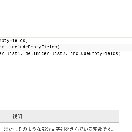
mptyFields
)
er, includeEmptyFields
)
er_list1, delimiter_list2, includeEmptyFields
)
説明
、またはそのような部分文字列を含んでいる変数です。