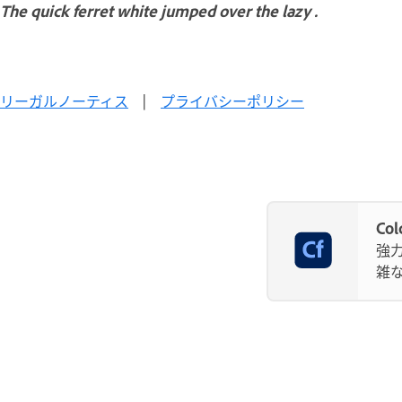
The quick ferret white jumped over the lazy .
リーガルノーティス
|
プライバシーポリシー
Co
強
雑