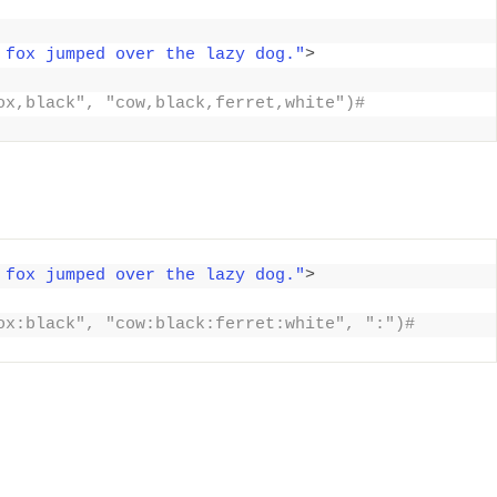
 fox jumped over the lazy dog."
>
ox,black", "cow,black,ferret,white")# 
 fox jumped over the lazy dog."
>
ox:black", "cow:black:ferret:white", ":")# 