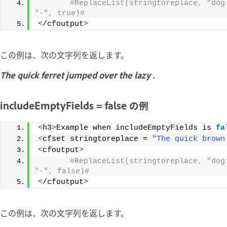
 #ReplaceList(stringtoreplace, "dog
"-", true)#
<
/cfoutput
>
この例は、次の文字列を返します。
The quick ferret jumped over the lazy .
includeEmptyFields = false の例
<
h3
>
Example when includeEmptyFields is 
fa
<
cfset stringtoreplace = 
"The quick brown
<
cfoutput
>
 #ReplaceList(stringtoreplace, "dog
"-", false)#
<
/cfoutput
>
この例は、次の文字列を返します。