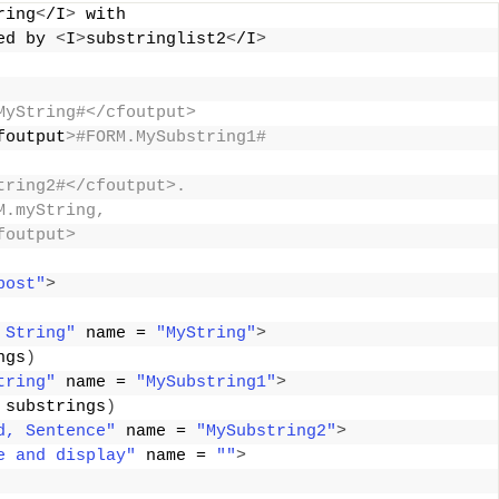
ring
<
/I
>
 with 
ed by 
<
I
>
substringlist2
<
/I
>
MyString#</cfoutput> 
foutput
>#FORM.MySubstring1# 
tring2#</cfoutput>. 
M.myString, 
foutput> 
post"
>
 String"
 name = 
"MyString"
>
ngs
)
tring"
 name = 
"MySubstring1"
>
 substrings
)
d, Sentence"
 name = 
"MySubstring2"
>
e and display"
 name = 
""
>