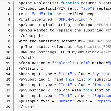
<
p
>
The ReplaceList 
function
 returns 
<
I
>
st
<
I
>
substringlist1
<
/I
>
(
e.
g
. 
"a,b"
)
 replac
(
e.
g
. 
"c,d"
)
in
 the specified scope. 
<
cfif 
IsDefined
(
"FORM.MyString"
)>
<
p
>
Your original string, 
<
cfoutput
>#FORM.
<
p
>
You wanted to replace the substring 
<
c
<
/cfoutput
>
with the substring 
<
cfoutput
>#FORM.MySubs
<
p
>
The result: 
<
cfoutput
>#Replacelist(FOR
FORM.
MySubstring1
, FORM.
mySubString2
)#</c
<
/cfif
>
<
form action = 
"replacelist.cfm"
 method=
"
<
p
>
String 
1
<
br
><
input type = 
"Text"
 value = 
"My Test
<
p
>
Substring 
1
(
find 
this
 list 
of
 substri
<
br
><
input type = 
"Text"
 value = 
"Test, S
<
p
>
Substring 
2
(
replace with 
this
 list 
of
<
br
><
input type = 
"Text"
 value = 
"Replace
<
p
><
input type = 
"Submit"
 value = 
"Replac
<
/form
>