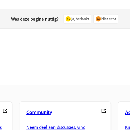
Was deze pagina nuttig?
Ja, bedankt
Niet echt
Community
A
s
Neem deel aan discussies, vind
Kr