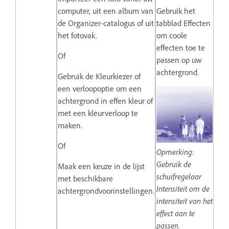
computer, uit een album van
Gebruik het
de Organizer-catalogus of uit
tabblad Effecten
het fotovak.
om coole
effecten toe te
Of
passen op uw
achtergrond.
Gebruik de Kleurkiezer of
een verloopoptie om een
achtergrond in effen kleur of
met een kleurverloop te
maken.
Of
Opmerking:
Gebruik de
Maak een keuze in de lijst
schuifregelaar
met beschikbare
Intensiteit om de
achtergrondvoorinstellingen.
intensiteit van het
effect aan te
passen.