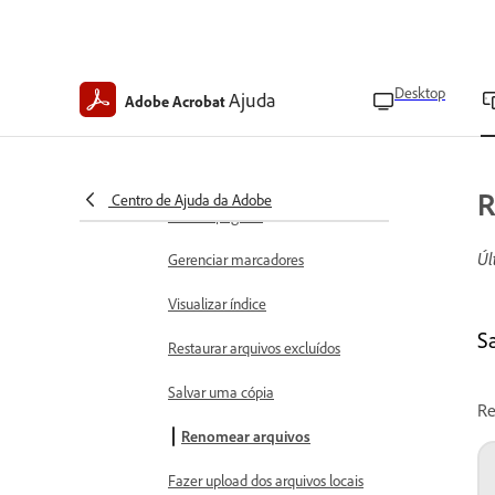
Abrir arquivos
Escolher modos de exibição de
PDF
Desktop
Ajuda
Adobe Acrobat
Use o Modo Líquido
Localize texto em PDFs
R
Centro de Ajuda da Adobe
Marcar páginas
Úl
Gerenciar marcadores
Visualizar índice
S
Restaurar arquivos excluídos
Salvar uma cópia
Re
Renomear arquivos
Fazer upload dos arquivos locais