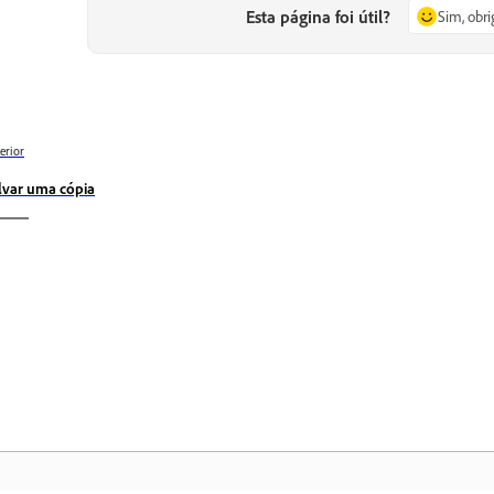
Esta página foi útil?
Sim, obr
erior
lvar uma cópia