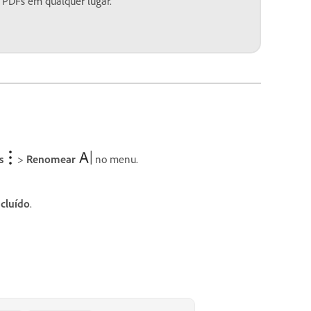
 PDFs em qualquer lugar.
s
>
Renomear
no menu.
cluído
.