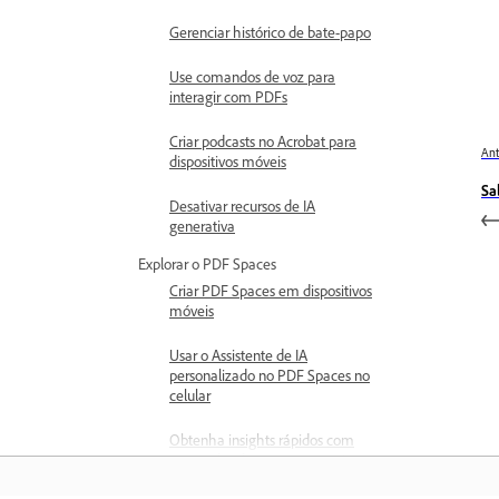
Gerenciar histórico de bate-papo
Use comandos de voz para
interagir com PDFs
Criar podcasts no Acrobat para
Ant
dispositivos móveis
Sa
Desativar recursos de IA
generativa
Explorar o PDF Spaces
Criar PDF Spaces em dispositivos
móveis
Usar o Assistente de IA
personalizado no PDF Spaces no
celular
Obtenha insights rápidos com
comandos de voz sem as mãos