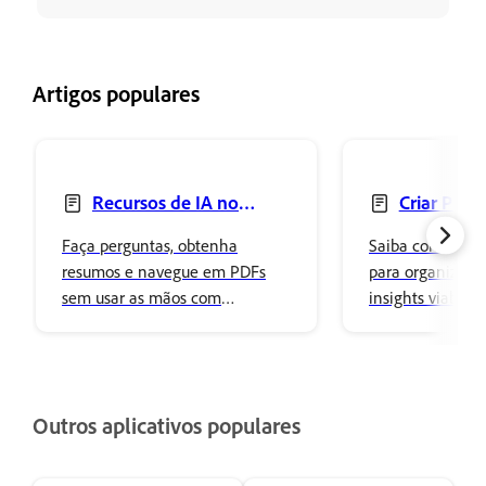
Artigos populares
Recursos de IA no
Criar PDF
Acrobat para dispositivos
dispositivos m
Faça perguntas, obtenha
Saiba como cria
móveis
resumos e navegue em PDFs
para organizar a
sem usar as mãos com
insights viabiliz
comandos de voz usando o
Acrobat no celula
Assistente de IA no Acrobat
para dispositivos móveis.
Outros aplicativos populares