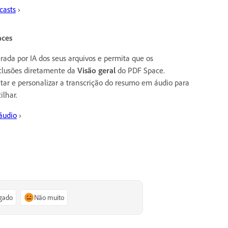
casts
›
aces
ada por IA dos seus arquivos e permita que os
nclusões diretamente da
Visão geral
do PDF Space.
tar e personalizar a transcrição do resumo em áudio para
lhar.
áudio
›
igado
Não muito