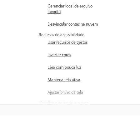
Gerenciar local de arquivo
favorito
Desvincular contas na nuvem
Recursos de acessibilidade
Usar recursos de gestos
Inverter cores
Leia com pouca luz
Manter a tela ativa
Ajustar brilho da tela
Visualize e gerencie arquivos
Abrir arquivos
Escolher modos de exibição de
PDF
Saiba mais