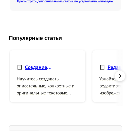
Просмотреть дополнительные статьи по устранению неполадок
Популярные статьи
Создание
Редактир
эффективных текстовых
созданных и
Научитесь создавать
Узнайте, как д
запросов
описательные, конкретные и
редактировать
оригинальные текстовые
изображения и 
запросы для создания
в других прило
желаемых вариантов
поверхностях A
изображений в Adobe Firefly.
Cloud.