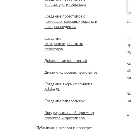
клавиатуры и геймпада
Создание прототипов с
Фи
помощью голосовых команд и
воспроизведения
По
Создание
синхронизированных
пр
переходов
от
Добавление наложений
Ко
«С
Дизайн голосовых прототипов
на
Создание якорных ссылок в
Adobe XD
Вы
па
Создание гиперссылок
Предварительный просмотр
проектов и прототипов
Публикация, экспорт и проверка