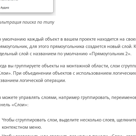
льтрация поиска по типу
 умолчанию каждый объект в вашем проекте находится на своем
ямоугольник, для этого прямоугольника создается новый слой. К
дельный слой с названием по умолчанию «Прямоугольник 2».
гда вы группируете объекты на монтажной области, слои сгруп
лои». При объединении объектов с использованием логических
званием логической операции.
 можете управлять слоями, например группировать, переименов
нель «Слои»:
Чтобы сгруппировать слои, выделите несколько слоев, щелкни
контекстном меню.
Чтобы развернуть или свернуть все узлы в панели «Слои» сраз