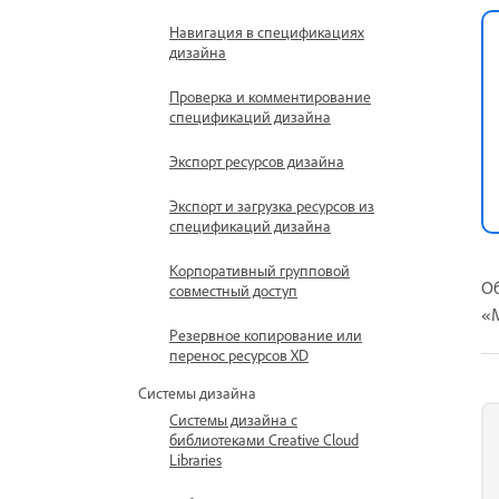
Навигация в спецификациях
дизайна
Проверка и комментирование
спецификаций дизайна
Экспорт ресурсов дизайна
Экспорт и загрузка ресурсов из
спецификаций дизайна
Корпоративный групповой
Об
совместный доступ
«М
Резервное копирование или
перенос ресурсов XD
Системы дизайна
Системы дизайна с
библиотеками Creative Cloud
Libraries