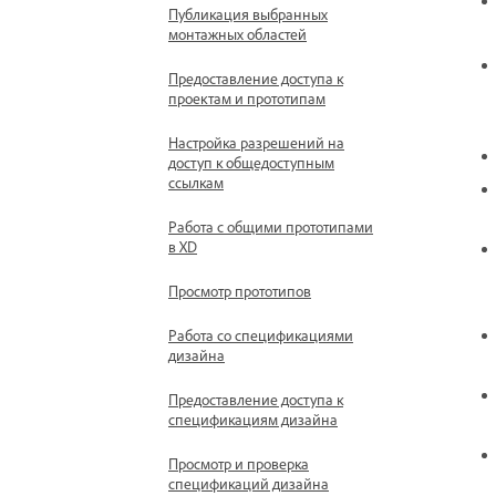
Публикация выбранных
монтажных областей
Предоставление доступа к
проектам и прототипам
Настройка разрешений на
доступ к общедоступным
ссылкам
Работа с общими прототипами
в XD
Просмотр прототипов
Работа со спецификациями
дизайна
Предоставление доступа к
спецификациям дизайна
Просмотр и проверка
спецификаций дизайна