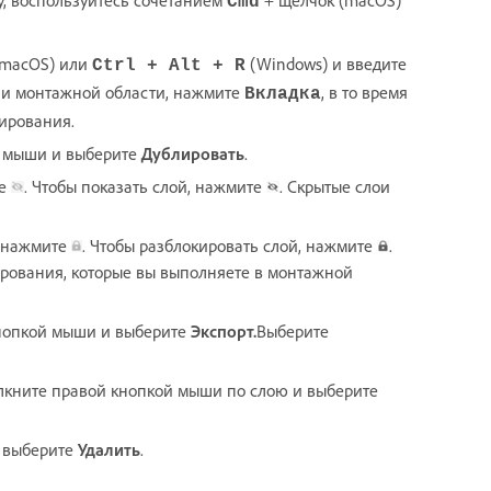
Cmd
macOS) или
(Windows) и введите
Ctrl + Alt + R
ли монтажной области, нажмите
, в то время
Вкладка
тирования.
й мыши и выберите
Дублировать
.
те
. Чтобы показать слой, нажмите
. Скрытые слои
и нажмите
. Чтобы разблокировать слой, нажмите
.
рования, которые вы выполняете в монтажной
кнопкой мыши и выберите
Экспорт.
Выберите
щелкните правой кнопкой мыши по слою и выберите
и выберите
Удалить
.