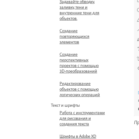
Задавайте обводку,
заливку, тени и
внутренние тени для
объектов.
Создание
повторяющихся
элементов
Создание
перспективных
проектов с помощью
3D-преобразований
Редактирование
объектов с помощью
логических операций
Текст и шрифты
Работа с инструментами
для рисования и
Пр
создания текста
Шрифты в Adobe XD