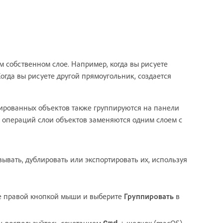
 собственном слое. Например, когда вы рисуете
огда вы рисуете другой прямоугольник, создается
пированных объектов также группируются на панели
 операций слои объектов заменяются одним слоем с
ывать, дублировать или экспортировать их, используя
те правой кнопкой мыши и выберите
Группировать
в
у, воспользуйтесь сочетанием
+ щелчок (macOS)