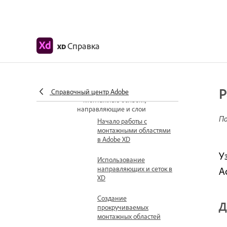
Доступ к наборам для дизайна
пользовательского интерфейса
Доступность в Adobe XD
Справка
XD
Сочетания клавиш
Советы и рекомендации
Р
Разработка
Справочный центр Adobe
Монтажные области,
направляющие и слои
По
Начало работы с
монтажными областями
в Adobe XD
У
Использование
направляющих и сеток в
A
XD
Создание
Д
прокручиваемых
монтажных областей