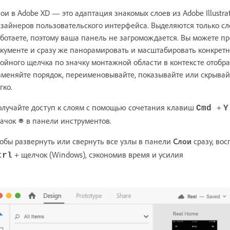
ои в Adobe XD — это адаптация знакомых слоев из Adobe Illustr
зайнеров пользовательского интерфейса. Выделяются только сл
ботаете, поэтому ваша панель не загромождается. Вы можете п
кументе и сразу же панорамировать и масштабировать конкрет
ойного щелчка по значку монтажной области в контексте отобра
меняйте порядок, переименовывайте, показывайте или скрывайт
гко.
лучайте доступ к слоям с помощью сочетания клавиш
+
Cmd
Y
начок
в панели инструментов.
обы развернуть или свернуть все узлы в панели
Слои
сразу, во
+ щелчок (Windows), сэкономив время и усилия
trl