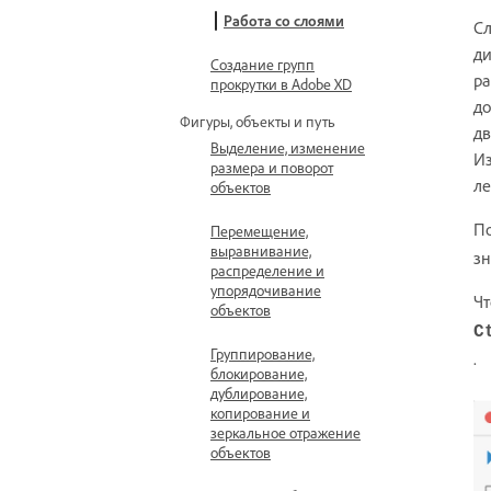
Работа со слоями
Сл
ди
Создание групп
ра
прокрутки в Adobe XD
до
Фигуры, объекты и путь
дв
Выделение, изменение
Из
размера и поворот
ле
объектов
По
Перемещение,
выравнивание,
з
распределение и
упорядочивание
Чт
объектов
C
Группирование,
.
блокирование,
дублирование,
копирование и
зеркальное отражение
объектов