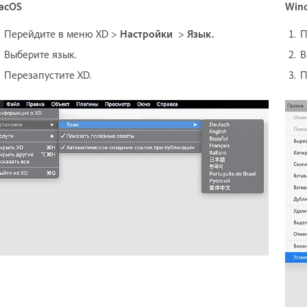
acOS
Win
Перейдите в меню XD >
Настройки
>
Язык.
П
Выберите язык.
В
Перезапустите XD.
П