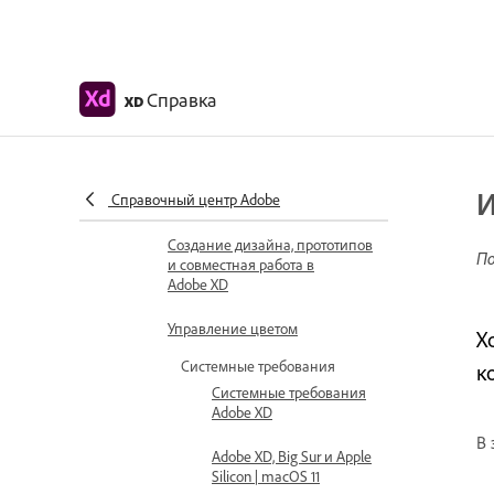
Справка по Adobe XD
Справка
XD
Введение
Информация о выпуске
И
Справочный центр Adobe
Общие вопросы
Создание дизайна, прототипов
По
и совместная работа в
Adobe XD
Управление цветом
Х
Системные требования
к
Системные требования
Adobe XD
В 
Adobe XD, Big Sur и Apple
Silicon | macOS 11