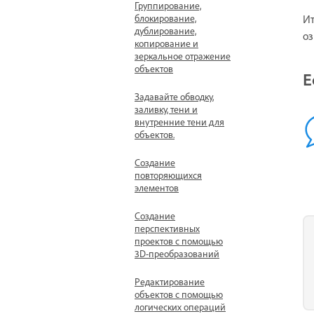
Группирование,
блокирование,
Ит
дублирование,
оз
копирование и
зеркальное отражение
объектов
Е
Задавайте обводку,
заливку, тени и
внутренние тени для
объектов.
Создание
повторяющихся
элементов
Создание
перспективных
проектов с помощью
3D-преобразований
Редактирование
объектов с помощью
логических операций