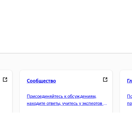
Сообщество
Г
Присоединяйтесь к обсуждениям,
По
находите ответы, учитесь у экспертов и
пр
.
делитесь своими знаниями.
уп
др