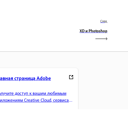
След.
XD и Photoshop
лавная страница Adobe
лучите доступ к вашим любимым
иложениям Creative Cloud, сервисам,
равлению файлами и многому
угому.