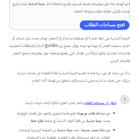
نحو الهدف بناءً على موضوعك وضبط المستوى وتاريخ امتحانك.اختر
حزمة الدراسة
، وحدد تاريخ
هدف، وأنشئ خطتك، وتقدم بوتيرتك الخاصة.
افتح مساحات الطلاب
الحزمة الدراسية هي خطة تعلم ذكية ومنظمة تساعدك في التحضير لهدف محدد، مثل امتحان أو
اختبار منتصف الفصل أو مهمة لها موعد نهائي. تجمع بين guides الدراسة والبطاقات التعليمية
واختبارات الممارسة، وكلها مُنشأة من المصادر التي رفعتها ومنظمة حول مواضيعك وعمق التعلم
والجدول الزمني.
بدلاً من دراسة كل شيء مرة واحدة، تقسم الحزمة الدراسية المادة المعقدة إلى جلسات دراسية
مركزة، حتى تعرف ما تدرسه ومتى تدرسه وكيف تتحقق من فهمك أثناء التقدم.
انتقل إلى مساحات الطلاب
واختر إحدى الطرق التالية لإنشاء حزمة دراسية:
من مساحة طلاب موجودة
: افتح واحدة تحتوي بالفعل على المصادر المرفوعة
وحدد
حزمة دراسية
من قائمة أدوات الدراسة في صفحة
نظرة عامة
.
من مادة مصدر جديدة
: حدد
حزمة دراسية
من الصفحة الرئيسية لمساحات
الطلاب، ثم ارفع مستنداتك وقدم التفاصيل المطلوبة لبدء الاستخدام.