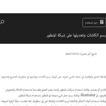
دليل المستخدم
رسم الكائنات وتعديلها على شبكة المنظور
تاريخ آخر تحديث
25‏/10‏/2023
لإضافة العمق والواقعية إلى عملك الفني، تعرف على كيفية رسم الكائنات ووضعها في منظورها الصحيح وتعديلها.
كفنان أو مصمم، يمكنك استخدام شبكات المنظور لإنشاء وهم العمق والمساحة باستخدام الأشكال والنصوص
والرموز. في Illustrator، يمكنك رسم عمل فني وعرضه في المنظور باستخدام شبكة المنظور.
يمكنك استخدام أدوات الشكل والكتابة لرسم الكائنات وإضافة نص إلى منظورك. لقد تعلمت سابقًا كيفية تعريف