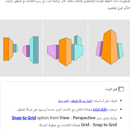
المنظورات ذات النقطة الواحدة والنقطتين والثلاث نقاط. الآن، يمكنك البدء في رسم الكائنات في المنظور لإنشاء
التأثير المرئي المقصود.
قبل البدء:
تعرف على أساسيات
إنشاء شبكة المنظور وتحريرها
.
استخدم
الأدلة الذكية
لمحاذاة الكائن مع كائنات أخرى عندما ترسمها على شبكة المنظور.
يمكنك تمكين خيار
Perspective
>
View
option from
Snap to Grid
Snap to Grid
>
Grid
لمحاذاة الكائنات مع خطوط الشبكة.