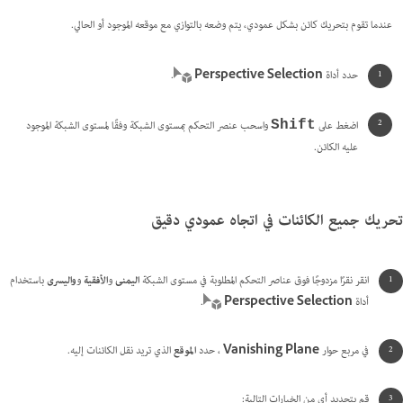
عندما تقوم بتحريك كائن بشكل عمودي، يتم وضعه بالتوازي مع موقعه الموجود أو الحالي.
حدد أداة
Perspective Selection
.
اضغط على
واسحب عنصر التحكم بمستوى الشبكة وفقًا لمستوى الشبكة الموجود
Shift
عليه الكائن.
تحريك جميع الكائنات في اتجاه عمودي دقيق
انقر نقرًا مزدوجًا فوق عناصر التحكم المطلوبة في مستوى الشبكة
اليمنى
و
الأفقية
و
واليسرى
باستخدام
أداة
Perspective Selection
.
في مربع حوار
Vanishing Plane
، حدد
الموقع
الذي تريد نقل الكائنات إليه.
قم بتحديد أي من الخيارات التالية: