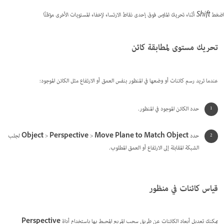
اضغط Shift أثناء تحريك الماوس فوق إحدى نقاط الارتساء لإخفاء المستويات الأخرى مؤقتًا
تحريك مستوى لمطابقة كائن
عندما تريد رسم كائنات أو وضعها في المنظور بنفس العمق أو الارتفاع مثل الكائن الموجود:
حدد الكائن الموجود في المنظور.
حدد
Move Plane to Match Object
>
Perspective
>
Object
لجلب
الشبكة المقابلة إلى الارتفاع أو العمق المطلوب.
قياس كائنات في منظور
يمكنك تعديل أبعاد الكائنات عن طريق سحب المربع المحيط بها باستخدام أداة
Perspective