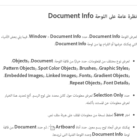
نظرة عامة على اللوحة Document Info
لعرض اللوحة
Document Info
، حدد
Document Info
>
Window
. فيما يلي بعض الأشياء
التي يمكنك عرضها أو القيام بها من لوحة
Document Info
:
لعرض نوع مختلف من المعلومات، حدد خيارًا من قائمة اللوحة:
Document
، و
Objects
،
و
Graphic Styles
، و
Brushes
، و
Spot Color Objects
، و
Pattern Objects
،
و
Gradient Objects
، و
Fonts
، و
Linked Images
، و
Embedded Images
،
و
Font Details،
و
Repeat Objects
.
حدد
Selection Only
لعرض معلومات حول كائن محدد على لوح الرسم. ألغ تحديد هذا الخيار
لعرض معلومات عن المستند بأكمله.
اختر
Save
لحفظ نسخة من معلومات الملف على هيئة ملف نص.
يمكنك عرض أبعاد لوح رسم معين. حدد أداة
Artboard
، ثم حدد
Document
من قائمة
لوحة
Document Info
وحدد اللوحة الفنية التي تريدها.