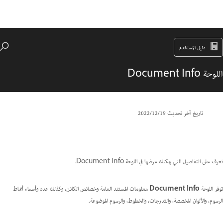
دليل المستخدم
اللوحة Document Info
تاريخ آخر تحديث
19‏/12‏/2022
تعرف على التفاصيل التي يمكنك عرضها في اللوحة Document Info.
توفر اللوحة
Document Info
معلومات المستند العامة وخصائص الكائن، وكذلك عدد وأسماء أنماط
الرسوم، والألوان المخصصة، والتدرجات، والخطوط، والرسوم الموضوعة.