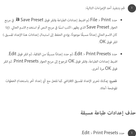
قم بتنفيذ أحد الإجراءات التالية:
حدد File > Print ثم اضبط إعدادات الطباعة وانقر فوق Save Preset
. في مربع
الحوار Save Preset الذي يظهر، اكتب اسمًا في مربع النص أو استخدم الاسم الحالي. (إذا
كان الاسم الحالي إعدادًا مسبقًا موجودًا، يؤدي الحفظ إلى استبدال إعدادات هذا الإعداد المسبق.)
انقر فوق OK.
حدد Edit > Print Presets، ثم حدد إعدادًا مسبقًا من القائمة، ثم انقر فوق Edit.
اضبط إعدادات الطباعة، وانقر فوق OK للرجوع إلى مربع الحوار Print Presets. ثم انقر
فوق OK مرة أخرى.
تلميح
: يمكنك تحرير الإعداد المسبق الافتراضي كما تفعل مع أي إعداد آخر باستخدام الخطوات
الموضحة أعلاه.
حذف إعدادات طباعة مسبقة
حدد Edit > Print Presets.