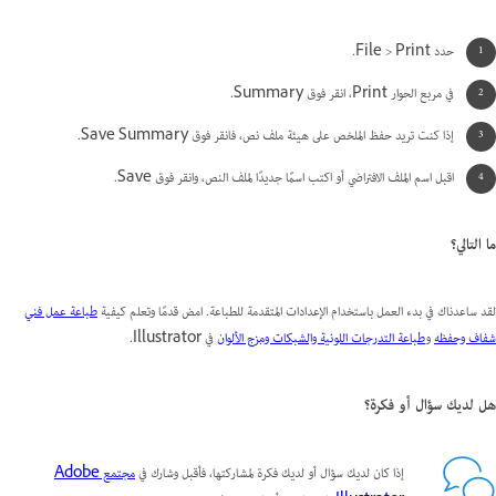
حدد File > Print.
في مربع الحوار Print، انقر فوق Summary.
إذا كنت تريد حفظ الملخص على هيئة ملف نص، فانقر فوق Save Summary.
اقبل اسم الملف الافتراضي أو اكتب اسمًا جديدًا لملف النص، وانقر فوق Save.
ما التالي؟
لقد ساعدناك في بدء العمل باستخدام الإعدادات المتقدمة للطباعة. امض قدمًا وتعلم كيفية
طباعة عمل فني
شفاف وحفظه
و
طباعة التدرجات اللونية والشبكات ومزج الألوان
في Illustrator.
هل لديك سؤال أو فكرة؟
إذا كان لديك سؤال أو لديك فكرة لمشاركتها، فأقبل وشارك في
مجتمع Adobe