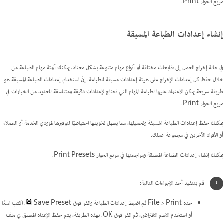
مربع الحوار Print.
إنشاء إعدادات الطباعة المسبقة
في حالة إخراج العمل إلى طابعات مختلفة أو أنواع مهام متنوعة بشكل معتاد، يمكنك أتمتة مهام الطباعة من
خلال حفظ كل إعدادات الإخراج على هيئة إعدادات مسبقة للطباعة. إنّ استخدام إعدادات الطباعة المسبقة هو
طريقة سريعة يمكن الاعتماد عليها لطباعة المهام التي تحتاج لإعدادات دقيقة ومتناسقة للعديد من الخيارات في
مربع الحوار Print.
يمكنك حفظ إعدادات الطباعة المسبقة وتحميلها، مما يسهل تخزينها احتياطيًا لتوفيرها لمزودي الخدمة أو العملاء
أو الأفراد الآخرين في مجموعة عملك.
يمكنك إنشاء إعدادات الطباعة المسبقة ومراجعتها في مربع الحوار Print Presets.
قم بتنفيذ أحد الإجراءات التالية:
حدد File > Print ثم اضبط إعدادات الطباعة وانقر فوق Save Preset
. اكتب اسمًا
أو استخدم الاسم الافتراضي، ثم انقر فوق OK. بهذه الطريقة، يتم حفظ الإعداد المسبق في ملف