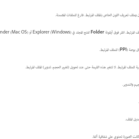
وملف تعريف اللون الخاص بالملف المرتبط. فارغ للملفات المضمنة.
 المرتبط. انقر فوق أيقونة
Folder
لفتح المجلد في Explorer (Windows) أو Finder (Mac OS).
ل بوصة (
PPI
) للملف المرتبط.
ية للملف المرتبط. لا تتغير هذه القيمة حتى عند تحويل (تغيير الحجم، تدوير) الملف المرتبط.
يم والتدوير.
يل الملف.
ا كانت الصورة تحتوي على شفافية ألفا.