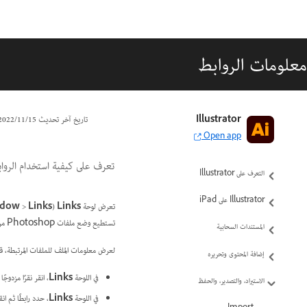
معلومات الروابط
Illustrator
تاريخ آخر تحديث
15‏/11‏/2022
Open app
تعرف على كيفية استخدام الروابط في rator
التعرف على Illustrator
Illustrator على iPad
تعرض لوحة
Links‏
(
Links
>
ndow
تستطيع وضع ملفات Photoshop مرتبطة في Illustrator. لوضع عملك الفني الذي تم إنشاؤه في Photoshop، راجع
المستندات السحابية
لعرض معلومات الملف للملفات المرتبطة، قم 
إضافة المحتوى وتحريره
في اللوحة
Links
، انقر نقرًا مزدوجً
الاستيراد، والتصدير، والحفظ
في اللوحة
Links
، حدد رابطًا ثم ان