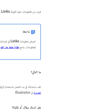
لمزيد من المعلومات حول اللوحة
Links
، 
ملاحظة
لعرض معلومات
Links
في إصدارات Illustrator السابقة
المعلومات، راجع
نظرة عامة على اللو
ما التالي؟
لقد ساعدناك في بدء العمل باستخدام الروابط في Illustrator. قم بخطوة للأمام وتعر
المضمنة
في Illustrator.
هل لديك سؤال أو فكرة؟