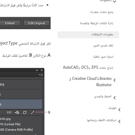
Import
حدد كائنًا مرتبطًا وانقر فوق الارتبا
وضع ملفات متعددة
إدارة الملفات المرتبطة والمضمنة
معلومات الارتباطات
انقر فوق الارتباط التشعبي Object Type لفتح اللوحة Links Info للكائن المحدد
إلغاء تضمين الصور
A.
نوع الكائن
B.
تفاصيل الملف المرتبط‬
استيراد صور نقطية
إدراج ملفات EPS، وDCS، وAutoCAD
Creative Cloud Libraries في
Illustrator
الحفظ والتصدير
الطباعة
استكشاف الأخطاء وإصلاحها