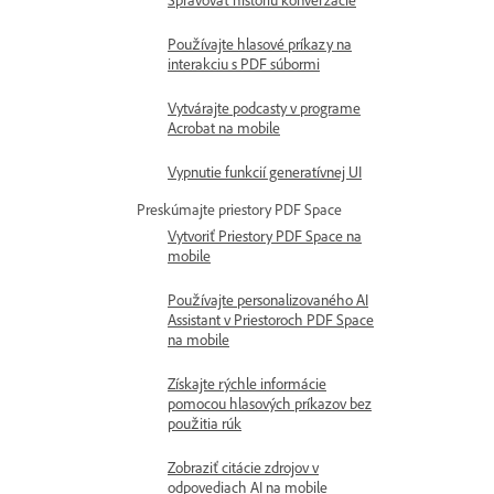
Spravovať históriu konverzácie
Používajte hlasové príkazy na
interakciu s PDF súbormi
Vytvárajte podcasty v programe
Acrobat na mobile
Vypnutie funkcií generatívnej UI
Preskúmajte priestory PDF Space
Vytvoriť Priestory PDF Space na
mobile
Používajte personalizovaného AI
Assistant v Priestoroch PDF Space
na mobile
Získajte rýchle informácie
pomocou hlasových príkazov bez
použitia rúk
Zobraziť citácie zdrojov v
odpovediach AI na mobile