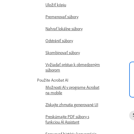
Uložiť kópiu
Premenovať súbory
Nahrať lokálne súbory
Odstrániť súbory
Skombinovať súbory
Vyžiadať prístup k obmedzeným
súborom
Použite Acrobat AI
Možnosti AI v programe Acrobat
na mobile
Získajte zhrnutia generované UI
Preskúmajte PDF súbory s
funkciou AI Assistant