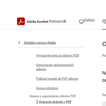
Vytvárajte a navrhujte s Adobe Express
Vytvoriť dokumenty so šablónami
Upravujte obrázky pomocou
Desktop
Pomocník
Adobe Acrobat
aplikácie Adobe Express
Upraviť text a obrázky
Úprava textu v súboroch PDF
O
Stredisko pomoci Adobe
Kopírovanie textu z PDF súborov
Po
Vymazanie textu zo súborov PDF
Upravovanie naskenovaných
súborov
N
Pridanie kresieb do PDF súborov
za
Úprava obrázkov
Na
Úprava a usporiadanie súborov PDF
Orezanie stránok v PDF