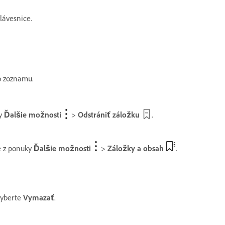
lávesnice.
o zoznamu.
ky
Ďalšie možnosti
>
Odstrániť záložku
.
e z ponuky
Ďalšie možnosti
>
Záložky a obsah
.
vyberte
Vymazať
.