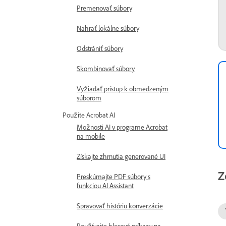
Premenovať súbory
Nahrať lokálne súbory
Odstrániť súbory
Skombinovať súbory
Vyžiadať prístup k obmedzeným
súborom
Použite Acrobat AI
Možnosti AI v programe Acrobat
na mobile
Získajte zhrnutia generované UI
Z
Preskúmajte PDF súbory s
funkciou AI Assistant
Spravovať históriu konverzácie