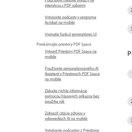
Používajte hlasové príkazy na
interakciu s PDF súbormi
Vytvárajte podcasty v programe
Acrobat na mobile
Vypnutie funkcií generatívnej UI
Preskúmajte priestory PDF Space
P
Vytvoriť Priestory PDF Space na
mobile
Používajte personalizovaného AI
Assistant v Priestoroch PDF Space
na mobile
Získajte rýchle informácie
pomocou hlasových príkazov bez
použitia rúk
Zobraziť citácie zdrojov v
odpovediach AI na mobile
Vytváranie podcastov z Priestorov