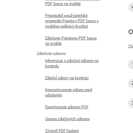
PDF Space na mobile
Prispôsobiť používateľské
prostredie Priestory PDF Space v
mobilnej aplikácii Acrobat
O
Zdieľanie Priestorov PDF Space
na mobile
Zá
Zdieľanie súborov
Informácie o zdieľaní súborov na
kontrolu
Zdieľať súbory na kontrolu
Komprimovanie súboru pred
odoslaním
Exportovanie súborov PDF
Úprava zdieľaných súborov
Chrániť PDF heslom