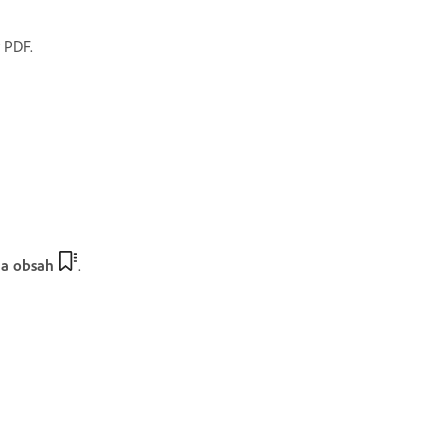
 PDF.
 a obsah
.