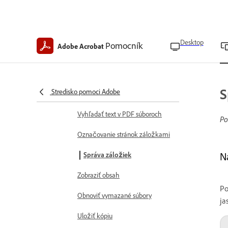
Nastavenie vášho profilu
Spravovať umiestnenie súborov s
Desktop
hviezdičkou
Pomocník
Adobe Acrobat
Odpojiť cloudové kontá
Zobrazovať a spravovať súbory
S
Stredisko pomoci Adobe
Vybrať režimy zobrazenia PDF
Vyhľadať text v PDF súboroch
Po
Označovanie stránok záložkami
Správa záložiek
N
Zobraziť obsah
Po
Obnoviť vymazané súbory
ja
Uložiť kópiu