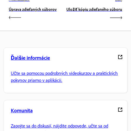
Úprava zdieľaných súborov
Uložiť kópiu zdieľaného súboru
Ďalšie informácie
Učte sa pomocou podrobných videokurzov a praktických
pokynov priamo v aplikácii.
Komunita
Zapojte sa do diskusií, nájdite odpovede, učte sa od