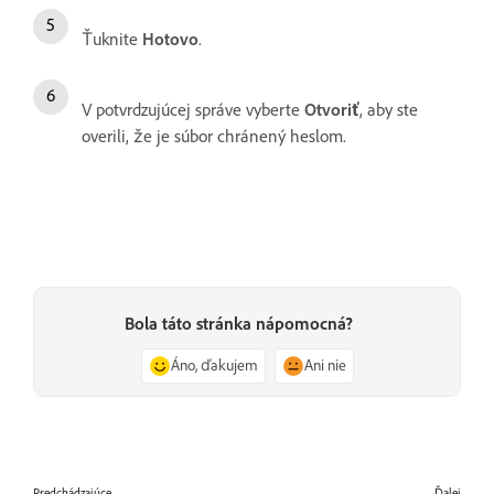
Ťuknite
Hotovo
.
V potvrdzujúcej správe vyberte
Otvoriť
, aby ste
overili, že je súbor chránený heslom.
Bola táto stránka nápomocná?
Áno, ďakujem
Ani nie
Predchádzajúce
Ďalej