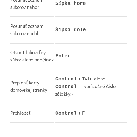
Šípka hore
súborov nahor
Posunúť zoznam
Šípka dole
súborov nadol
Otvoriť ľubovoľný
Enter
súbor alebo priečinok
+
alebo
Control
Tab
Prepínať karty
+ <príslušné číslo
Control
domovskej stránky
záložky>
Prehľadať
+
Control
F