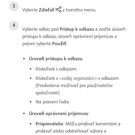
Vyberte
Zdieľať
z horného menu.
Vyberte odkaz pod
Prístup k odkazu
a zvoľte úroveň
prístupu k odkazu, úroveň oprávnení príjemcov a
potom vyberte
Použiť
:
Úroveň prístupu k odkazu
Ktokoľvek s odkazom
<vašej organizácii>
Ktokoľvek v
s odkazom
(Predvolená možnosť pre používateľov
spoločnosti)
Iba pozvaní ľudia
Úroveň oprávnení príjemcov
Prispievatelia
: Môžu pridávať komentáre a
pridávať alebo odstraňovať súbory a