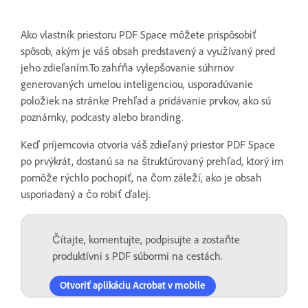
Ako vlastník priestoru PDF Space môžete prispôsobiť
spôsob, akým je váš obsah predstavený a využívaný pred
jeho zdieľaním.To zahŕňa vylepšovanie súhrnov
generovaných umelou inteligenciou, usporadúvanie
položiek na stránke Prehľad a pridávanie prvkov, ako sú
poznámky, podcasty alebo branding.
Keď príjemcovia otvoria váš zdieľaný priestor PDF Space
po prvýkrát, dostanú sa na štruktúrovaný prehľad, ktorý im
pomôže rýchlo pochopiť, na čom záleží, ako je obsah
usporiadaný a čo robiť ďalej.
Čítajte, komentujte, podpisujte a zostaňte
produktívni s PDF súbormi na cestách.
Otvoriť aplikáciu Acrobat v mobile