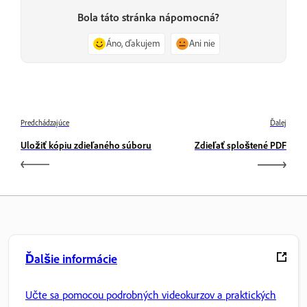
Bola táto stránka nápomocná?
Áno, ďakujem
Ani nie
Predchádzajúce
Ďalej
Uložiť kópiu zdieľaného súboru
Zdieľať sploštené PDF
Ďalšie informácie
Učte sa pomocou podrobných videokurzov a praktických