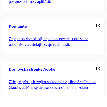
pokynov priamo v aplikácii.
Komunita
Zapojte sa do diskusií, nájdite odpovede, učte sa od
odborníkov a zdieľajte svoje vedomosti.
Domovská stránka Adobe
Získajte prístup k svojim obľúbeným aplikáciám Creative
Cloud, službám, správe súborov a ďalším funkciám.