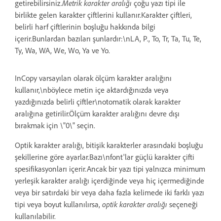
getirebilirsiniz.
Metrik karakter aralığı
çoğu yazı tipi ile
birlikte gelen karakter çiftlerini kullanır.Karakter çiftleri,
belirli harf çiftlerinin boşluğu hakkında bilgi
içerir.Bunlardan bazıları şunlardır:\nLA, P., To, Tr, Ta, Tu, Te,
Ty, Wa, WA, We, Wo, Ya ve Yo.
InCopy varsayılan olarak ölçüm karakter aralığını
kullanır,\nböylece metin içe aktardığınızda veya
yazdığınızda belirli çiftler\notomatik olarak karakter
aralığına getirilir.Ölçüm karakter aralığını devre dışı
bırakmak için \"0\" seçin.
Optik karakter aralığı, bitişik karakterler arasındaki boşluğu
şekillerine göre ayarlar.Bazı\nfont'lar güçlü karakter çifti
spesifikasyonları içerir.Ancak bir yazı tipi yalnızca minimum
yerleşik karakter aralığı içerdiğinde veya hiç içermediğinde
veya bir satırdaki bir veya daha fazla kelimede iki farklı yazı
tipi veya boyut kullanılırsa,
optik karakter aralığı
seçeneği
kullanılabilir.