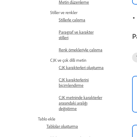
Metin düzenleme
Stiller ve renkler
Stillerle çalışma
Paragraf ve karakter
P
stilleri
Renk örnekleriyle çalışma
CJK ve çok dilli metin
CJK karakterleri oluşturma
CJK karakterlerini
biçimlendirme
CJK metninde karakterler
arasındaki aralığı
değiştirme
Tablo ekle
Tablolar oluşturma