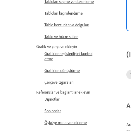
Tabloları seçme ve düzenleme
Tabloları biçimlendirme
Tablo konturları ve dolguları
Tablo ve hücre stilleri
Grafik ve çerçeve ekleyin
(
Grafiklerin gösterilişini kontrol
etme
Grafikleri dönüştürme
Çerçeve ızgaraları
Referanslar ve bağlantılar ekleyin
Dipnotlar
A
Son notlar
Öyküye meta veri ekleme
Ar