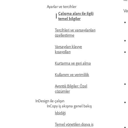
Ayarlar ve tercihler
Va
Çalışma alanı ile ilgili
temel bilgiler
Tercihleri ve varsayılanları
özelleştirme
Varsayılan klavye
kısayolları
Kurtarma ve geri alma
Kullanım ve verimlilik
Ayrıntılı Bilgiler: Özel
çözümler
InDesign ile çalışın
InCopy iş akışına genel bakış
İşbirliği
Temel yönetilen dosya iş