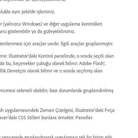
kla aynı şekilde işlersiniz.
r (yalnızca Windows) ve diğer uygulama kontrolleri
 gösterebilir ya da gizleyebilirsiniz.
nlenmesi için araçlar vardır. İlgili araçlar gruplanmıştır.
nir. Illustrator'daki Kontrol panelinde, o sırada seçili olan
 bu, Seçenekler çubuğu olarak bilinir. Adobe Flash®,
 Denetçisi olarak bilinir ve o sırada seçilmiş olan
penceresi sekmeli olabilir; bazı durumlarda gruplandırılmış
ash uygulamasındaki Zaman Çizelgesi, Illustrator'daki Fırça
'daki CSS Stilleri bunlara örnektir. Paneller
bir pencerede gruplandırarak uygulamayı tek bir birim gibi