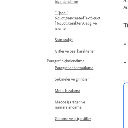
A.
biçimlendirme
Ar
```json {
&quot;trancreatedText&quot;:
T
[ &quot;Karakter Aralığı ve
izleme
Satır aralığı
Glifler ve özel karakterler
Paragraf biçimlendirme
Paragrafları formatlama
Sekmeler ve girintiler
Metni hizalama
Madde işaretleri ve
numaralandırma
Gömme ve iç içe stiller