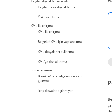
Fl
Kaydet, dışa aktar ve yazdır
Kaydetme ve dışa aktarma
Öykü yazdırma
XML ile çalışma
XML ile çalışma
Belgeleri XML için yapılandırma
XML dosyalarını kullanma
XML'ye dışa aktarma
Sorun Giderme
Bozuk InCopy belgelerinde sorun
giderme
P
.icap dosyaları açılamıyor
Be
ça
da