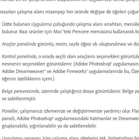
rsayılan çalışma alanı mizanpajı her üründe değişse de öğeleri çoğunlu
Üstte bulunan
Uygulama çubuğunda
çalışma alanı anahtarı, menüle
bulunur. Bazı ürünler için Mac'teki Pencere menüsünü kullanarak bunu
Araçlar panelinde
görüntü, resim, sayfa öğesi vb. oluşturulması ve düze
Kontrol panelinde
, o sırada seçili olan araçların seçenekleri görüntüle
nesnenin seçenekleri görüntülenir. (Adobe Photoshop® uygulamasında
Adobe Dreamweaver® ve Adobe Fireworks® uygulamalarında bu, Özellik
öğenin özelliklerini içerir.)
Belge penceresinde
, üzerinde çalıştığınız dosya görüntülenir. Belge 
ve sabitlenmiştir.
Paneller
, çalışmanızı izlemenize ve değiştirmenize yardımcı olur. Fl
paneli, Adobe Photoshop® uygulamasındaki Katmanlar ve Dreamweaver
gruplanabilir, yığınlanabilir ya da sabitlenebilir.
Uygulama çerçevesi
, tüm çalışma alanı öğelerini tek, birleştirilmiş 