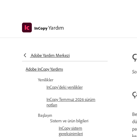
Yardım
InCopy
Ç
Adobe Yardım Merkezi
Adobe InCopy Yardımı
So
Yenilikler
InCopy'deki yenilikler
Ç
InCopy Temmuz 2026 sürüm
notları
Be
Başlayın
Sistem ve ürün bilgileri
dü
InCopy sistem
pa
gereksinimleri
ke