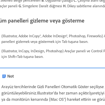
Sekmeli Belge pencereleri
B.
Uygulama çubuğu
C.
Çalışma alanı deği
açlar paneli
G.
Simgelere Daralt düğmesi
H.
Dikey sabitleme alanınd
üm panelleri gizleme veya gösterme
(Illustrator, Adobe InCopy®, Adobe InDesign®, Photoshop, Fireworks)
panelleri gizlemek veya göstermek için Tab tuşuna basın.
(Illustrator, InCopy, InDesign, Photoshop) Araçlar paneli ve Contro
için Shift+Tab tuşuna basın.
Not
Arayüz tercihlerinde Gizli Panelleri Otomatik Göster seçiliyse g
görüntüleyebilirsiniz.Illustrator'da her zaman açıktır.İşaret
ya da monitörün kenarında (Mac OS®) hareket ettirin ve görün