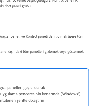
ştiricisi
D.
Panel başlık çubuğu
E.
Kontrol paneli
F.
aki dört panel grubu
 Araçlar paneli ve Kontrol paneli dahil olmak üzere tüm
l Panel dışındaki tüm panelleri gizlemek veya göstermek
izli panelleri geçici olarak
çiyi uygulama penceresinin kenarında (Windows®)
tülenen şeritte dolaştırın