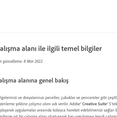
alışma alanı ile ilgili temel bilgiler
n güncelleme:
8 Mar 2022
alışma alanına genel bakış
lgelerinizi ve dosyalarınızı paneller, çubuklar ve pencereler gibi çeşitl
zenleme şekline
çalışma alanı
adı verilir. Adobe®
Creative Suite
® 5'te
ylaşarak uygulamalar arasında kolayca hareket edebilmenizi sağlar. B
ndinize ait bir çalışma alanı oluşturarak her uygulamayı kendi çalışma