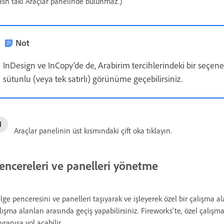
ash'taki Araçlar panelinde bulunmaz.)
Not
InDesign ve InCopy'de de, Arabirim tercihlerindeki bir seçen
sütunlu (veya tek satırlı) görünüme geçebilirsiniz.
Araçlar panelinin üst kısmındaki çift oka tıklayın.
encereleri ve panelleri yönetme
lge penceresini ve panelleri taşıyarak ve işleyerek özel bir çalışma ala
lışma alanları arasında geçiş yapabilirsiniz. Fireworks'te, özel çalı
vranışa yol açabilir.