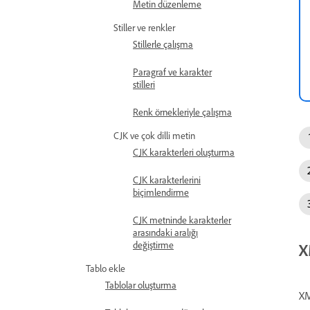
Metin düzenleme
Stiller ve renkler
Stillerle çalışma
Paragraf ve karakter
stilleri
Renk örnekleriyle çalışma
CJK ve çok dilli metin
CJK karakterleri oluşturma
CJK karakterlerini
biçimlendirme
CJK metninde karakterler
arasındaki aralığı
değiştirme
X
Tablo ekle
Tablolar oluşturma
XM