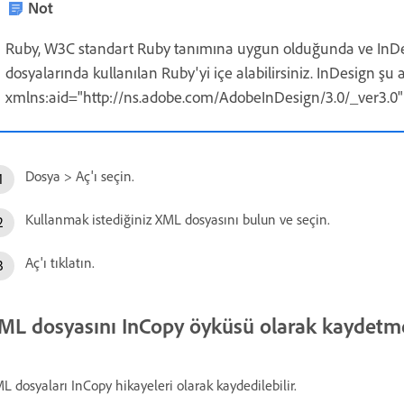
Not
Ruby, W3C standart Ruby tanımına uygun olduğunda ve InDes
dosyalarında kullanılan Ruby'yi içe alabilirsiniz. InDesign şu a
xmlns:aid="http://ns.adobe.com/AdobeInDesign/3.0/_ver3.0"
Dosya > Aç'ı seçin.
Kullanmak istediğiniz XML dosyasını bulun ve seçin.
Aç'ı tıklatın.
ML dosyasını InCopy öyküsü olarak kaydetm
L dosyaları InCopy hikayeleri olarak kaydedilebilir.