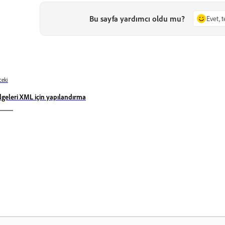
Bu sayfa yardımcı oldu mu?
Evet, 
eki
lgeleri XML için yapılandırma