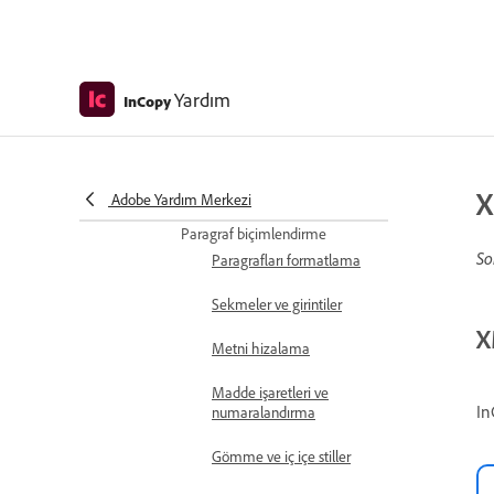
biçimlendirme
```json {
&quot;trancreatedText&quot;:
[ &quot;Karakter Aralığı ve
Yardım
InCopy
izleme
Satır aralığı
X
Glifler ve özel karakterler
Adobe Yardım Merkezi
Paragraf biçimlendirme
So
Paragrafları formatlama
Sekmeler ve girintiler
X
Metni hizalama
Madde işaretleri ve
In
numaralandırma
Gömme ve iç içe stiller