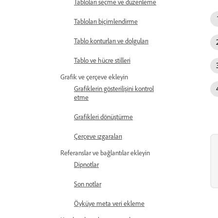
Tabloları seçme ve düzenleme
Tabloları biçimlendirme
Tablo konturları ve dolguları
Tablo ve hücre stilleri
Grafik ve çerçeve ekleyin
Grafiklerin gösterilişini kontrol
etme
Grafikleri dönüştürme
Çerçeve ızgaraları
Referanslar ve bağlantılar ekleyin
Dipnotlar
Son notlar
Öyküye meta veri ekleme