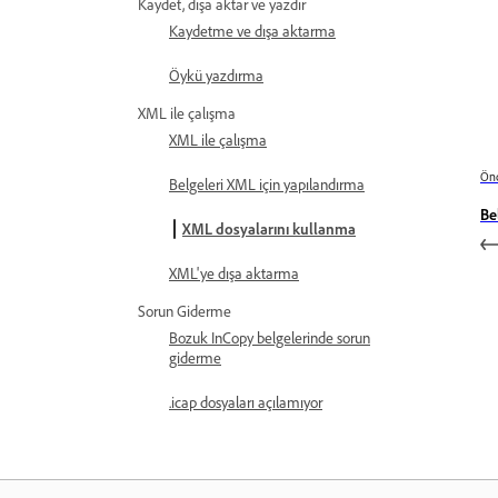
Kaydet, dışa aktar ve yazdır
Kaydetme ve dışa aktarma
Öykü yazdırma
XML ile çalışma
XML ile çalışma
Önc
Belgeleri XML için yapılandırma
Be
XML dosyalarını kullanma
XML'ye dışa aktarma
Sorun Giderme
Bozuk InCopy belgelerinde sorun
giderme
.icap dosyaları açılamıyor