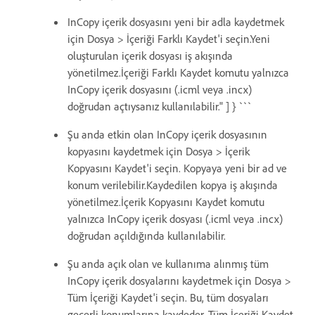
InCopy içerik dosyasını yeni bir adla kaydetmek
için Dosya > İçeriği Farklı Kaydet'i seçin.Yeni
oluşturulan içerik dosyası iş akışında
yönetilmez.İçeriği Farklı Kaydet komutu yalnızca
InCopy içerik dosyasını (.icml veya .incx)
doğrudan açtıysanız kullanılabilir." ] } ```
Şu anda etkin olan InCopy içerik dosyasının
kopyasını kaydetmek için Dosya > İçerik
Kopyasını Kaydet'i seçin. Kopyaya yeni bir ad ve
konum verilebilir.Kaydedilen kopya iş akışında
yönetilmez.İçerik Kopyasını Kaydet komutu
yalnızca InCopy içerik dosyası (.icml veya .incx)
doğrudan açıldığında kullanılabilir.
Şu anda açık olan ve kullanıma alınmış tüm
InCopy içerik dosyalarını kaydetmek için Dosya >
Tüm İçeriği Kaydet'i seçin. Bu, tüm dosyaları
geçerli konumlarına kaydeder. Tüm İçeriği Kaydet