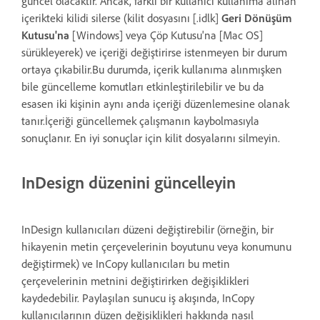
güncel olacaktır. Ancak, farklı bir kullanıcı kullanıma alınan
içerikteki kilidi silerse (kilit dosyasını [.idlk]
Geri Dönüşüm
Kutusu'na
[Windows] veya Çöp Kutusu'na [Mac OS]
sürükleyerek) ve içeriği değiştirirse istenmeyen bir durum
ortaya çıkabilir.Bu durumda, içerik kullanıma alınmışken
bile güncelleme komutları etkinleştirilebilir ve bu da
esasen iki kişinin aynı anda içeriği düzenlemesine olanak
tanır.İçeriği güncellemek çalışmanın kaybolmasıyla
sonuçlanır. En iyi sonuçlar için kilit dosyalarını silmeyin.
InDesign düzenini güncelleyin
InDesign kullanıcıları düzeni değiştirebilir (örneğin, bir
hikayenin metin çerçevelerinin boyutunu veya konumunu
değiştirmek) ve InCopy kullanıcıları bu metin
çerçevelerinin metnini değiştirirken değişiklikleri
kaydedebilir. Paylaşılan sunucu iş akışında, InCopy
kullanıcılarının düzen değişiklikleri hakkında nasıl