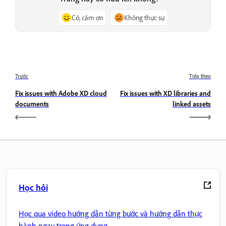
Có, cảm ơn
Không thực sự
Trước
Tiếp theo
Fix issues with Adobe XD cloud
Fix issues with XD libraries and
documents
linked assets
Học hỏi
Học qua video hướng dẫn từng bước và hướng dẫn thực
hành ngay trong ứng dụng.