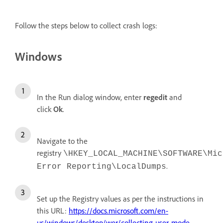
Follow the steps below to collect crash logs:
Windows
In the Run dialog window, enter
regedit
and
click
Ok
.
Navigate to the
registry
\HKEY_LOCAL_MACHINE\SOFTWARE\Mic
.
Error Reporting\LocalDumps
Set up the Registry values as per the instructions in
this URL:
https://docs.microsoft.com/en-
us/windows/desktop/wer/collecting-user-mode-