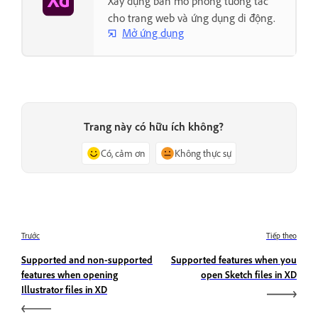
Xây dựng bản mô phỏng tương tác
cho trang web và ứng dụng di động.
Mở ứng dụng
Trang này có hữu ích không?
Có, cảm ơn
Không thực sự
Trước
Tiếp theo
Supported and non-supported
Supported features when you
features when opening
open Sketch files in XD
Illustrator files in XD