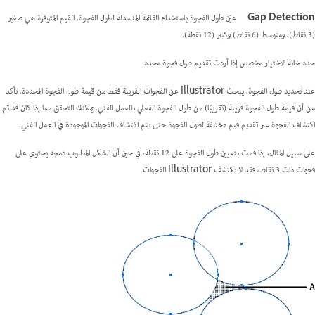
Gap Detection
عيّن طول الفجوة باستخدام القائمة المنسدلة لطول الفجوة. القيم المتوفرة هي صغير
(3 نقاط)، ومتوسط (6 نقاط) وكبير (12 نقطة).
حدد خانة الاختيار مخصص إذا أردت تقديم طول فجوة محدد.
عند تحديد طول الفجوة، يبحث Illustrator عن الفجوات القريبة فقط من قيمة طول الفجوة المحددة. تأكد
من أن قيمة طول الفجوة قريبة (تقريبًا) من طول الفجوة الفعلي بالعمل الفني. يمكنك التحقق مما إذا كان قد تم
اكتشاف الفجوة عبر تقديم قيم مختلفة لطول الفجوة حتى يتم اكتشاف الفجوات الموجودة في العمل الفني.
على سبيل المثال، إذا قمت بتعيين طول الفجوة على 12 نقطة، في حين أن الشكل المطلوب دمجه يحتوي على
فجوات ذات 3 نقاط، فقد لا يكتشف Illustrator الفجوات.