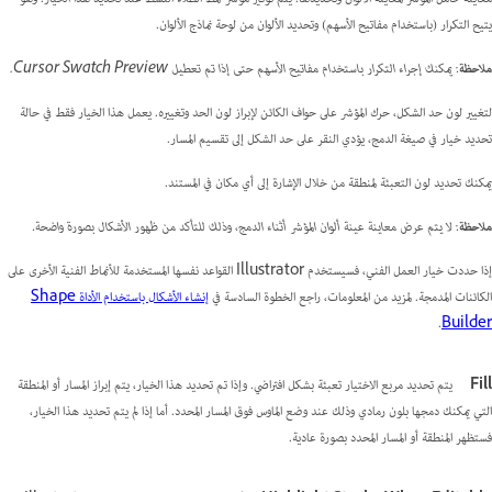
يتيح التكرار (باستخدام مفاتيح الأسهم) وتحديد الألوان من لوحة نماذج الألوان.
ملاحظة
: يمكنك إجراء التكرار باستخدام مفاتيح الأسهم حتى إذا تم تعطيل Cursor Swatch Preview.
لتغيير لون حد الشكل، حرك المؤشر على حواف الكائن لإبراز لون الحد وتغييره. يعمل هذا الخيار فقط في حالة
تحديد خيار في صيغة الدمج، يؤدي النقر على حد الشكل إلى تقسيم المسار.
يمكنك تحديد لون التعبئة لمنطقة من خلال الإشارة إلى أي مكان في المستند.
ملاحظة
: لا يتم عرض معاينة عينة ألوان المؤشر أثناء الدمج، وذلك للتأكد من ظهور الأشكال بصورة واضحة.
إذا حددت خيار العمل الفني، فسيستخدم Illustrator القواعد نفسها المستخدمة للأنماط الفنية الأخرى على
الكائنات المدمجة. لمزيد من المعلومات، راجع الخطوة السادسة في
إنشاء الأشكال باستخدام الأداة Shape
.
Builder
Fill
يتم تحديد مربع الاختيار تعبئة بشكل افتراضي. وإذا تم تحديد هذا الخيار، يتم إبراز المسار أو المنطقة
التي يمكنك دمجها بلون رمادي وذلك عند وضع الماوس فوق المسار المحدد. أما إذا لم يتم تحديد هذا الخيار،
فستظهر المنطقة أو المسار المحدد بصورة عادية.