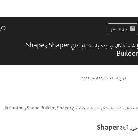
دليل المستخدم
إنشاء أشكال جديدة باستخدام أداتي Shaper وShape
Builder
تاريخ آخر تحديث
15 نوفمبر 2022
تعرف على كيفية إنشاء أشكال جديدة باستخدام أداتي Shaper وShape Builder في Illustrator.
حول أداة Shaper