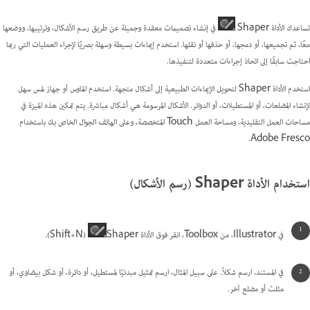
تساعدك الأداة Shaper
في إنشاء تصميمات معقدة وجميلة عن طريق رسم الأشكال، وترتيبها، ووضعها
معًا، ثم تجميعها، أو دمجها، أو حذفها أو نقلها. استخدم إيماءات بسيطة وسهلة بصريًا لإجراء العمليات التي ربما
احتاجت سابقًا إلى اتحاذ إجراءات متعددة لتنفيذها.
استخدم الأداة Shaper لتحويل الإيماءات الطبيعية إلى أشكال متجهة. استخدم الماوس أو جهاز لمس سهل
لإنشاء المضلعات، أو المستطيلات، أو الدوائر. الأشكال المرسومة هي أشكال مباشرة. يتم تمكين هذه الميزة في
مساحات العمل التقليدية، ومساحة العمل Touch المتخصصة، وعلى الهاتف الجوال الخاص بك باستخدام
Adobe Fresco.
استخدام الأداة Shaper (رسم الأشكال)
في Illustrator، من Toolbox، انقر فوق الأداة Shaper
‏(Shift+N).
في المستند‬، ارسم شكلاً. على سبيل المثال، ارسم تمثيل مبدئيًا لمستطيل، أو دائرة، أو شكل بيضاوي، أو
مثلث أو مضلع آخر.