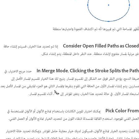
تُظهر المساحة التي تم تمييزها أنه تم اكتشاف الفجوة واعتبارها منطقة
Consider Open Filled Paths as Closed
إذا تم تحديد هذا الخيار، فسيتم إنشاء حافة
غير مرئية لمسار مفتوح لإنشاء منطقة. عند النقر داخل المنطقة، يتم إنشاء شكل.
In Merge Mode, Clicking the Stroke Splits the Path
حدد مربع الاختيار، في
صيغة الدمج، يؤدي النقر فوق حد الشكل إلى تقسيم المسار. يتيح لك هذا الخيار تقسيم المسار الأصل إلى
مسارين. يتم إنشاء المسار الأول من الحافة التي تقوم بنقرها والمسار الثاني هو الجزء المتبقي من المسار الأصل بعد
استبعاد المسار الأول. في حالة تحديد هذا الخيار، يتغير المؤشر إلى
، أثناء تقسيم المسار.
Pick Color From
يمكنك اختيار تلوين الكائنات باستخدام نماذج الألوان أو الألوان المستخدمة في
العمل الفني الموجود. استخدم القائمة المنسدلة انتقاء اللون من لتحديد الخيار نماذج الألوان أو العمل الفني.
إذا قمت بتحديد الخيار نماذج الألوان، فسيكون لديك خيار معاينة حامل المؤشر. ويمكنك تحديد خانة الاختيار
معاينة حامل المؤشر لمعاينة الألوان وتحديدها. يتم توفير مؤشر نمط الطلاء النشط عند تحديد هذا الخيار. وهو