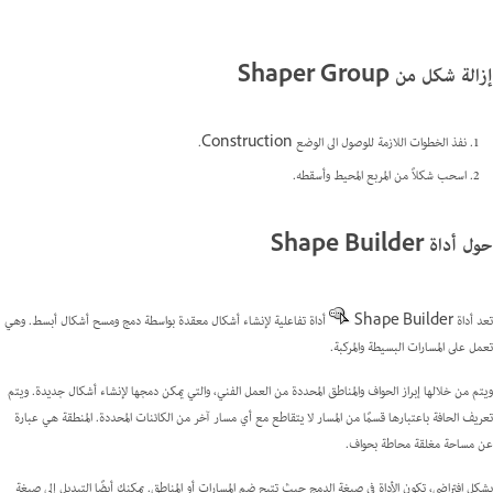
إزالة شكل من Shaper Group
نفذ الخطوات اللازمة للوصول الى الوضع Construction.
اسحب شكلاً من المربع المحيط وأسقطه.
حول أداة Shape Builder
تعد أداة Shape Builder
أداة تفاعلية لإنشاء أشكال معقدة بواسطة دمج ومسح أشكال أبسط. وهي
تعمل على المسارات البسيطة والمركبة.
ويتم من خلالها إبراز الحواف والمناطق المحددة من العمل الفني، والتي يمكن دمجها لإنشاء أشكال جديدة. ويتم
تعريف الحافة باعتبارها قسمًا من المسار لا يتقاطع مع أي مسار آخر من الكائنات المحددة. المنطقة هي عبارة
عن مساحة مغلقة محاطة بحواف.
بشكل افتراضي، تكون الأداة في صيغة الدمج حيث تتيح ضم المسارات أو المناطق. يمكنك أيضًا التبديل إلى صيغة