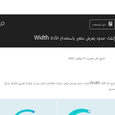
دليل المستخدم
إنشاء حدود بعرض متغير باستخدام الأداة Width
تاريخ آخر تحديث
15 نوفمبر 2022
تتيح لك الأداة Width إنشاء حدود بعرض متغير، وإنشاء قطاعات للحد بحيث يمكنك تطبيق الأنماط بشكل
متسق.