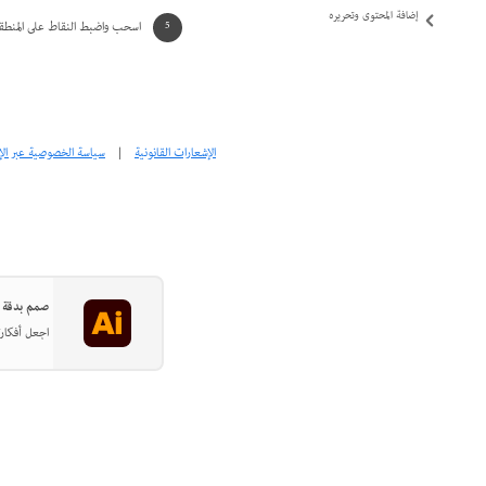
إضافة المحتوى وتحريره
اسحب واضبط النقاط على المنطقة ا
الاستيراد، والتصدير، والحفظ
الطباعة
استكشاف الأخطاء وإصلاحها
الإشعارات القانونية
|
سياسة الخصوصية عبر الإ
صمم بدقة في strator
اجعل أفكارك