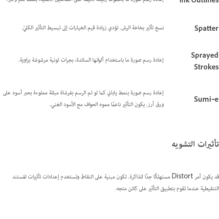
Ink Outlines
نسخ تأثير بخاخة الرش. تؤدي زيادة قيم الخيارات إلى تبسيط التأثير الكليّ.
Spatter
Sprayed
إعادة رسم صورة ما باستخدام ألوانها السائدة، بجرات لونية مرشوشة بزاوية.
Strokes
إعادة رسم صورة بنمط ياباني كما لو تم الرسم بفرشاة مبللة مملوءة بحبر أسود على
Sumi‑e
ورق أرز. يكون التأثير ناعمًا مموه الحواف مع الأسود الغني.
تأثيرات التشويه
قد يكون أمر Distort مستهلكًا جدًا للذاكرة. تكون مبنية على النقاط وتستخدم إعدادات تأثيرات المستند
التنقيطية عندما تقوم بتطبيق التأثير على كائن متجه.