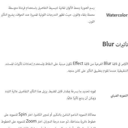
رسم الصورة بنمط الألوان المائية لتبسيط التفاصيل باستخدام فرشاة متوسطة
محملة بالماء واللون. حيث تظهر التدرجات اللونية المميزة عند الحواف، يشبع التأثير
Watercolor
اللون.
تأثيرات Blur
الأوامر في قائمة Blur الفرعية من قائمة Effect تكون مبنية على النقاط وتستخدم إعدادات تأثيرات المستند
التنقيطية عندما تقوم بتطبيق التأثير على كائن متجه.
تمويه تحديد ما بسرعة بمقدار قابل للضبط. يزيل هذا التأثير التفاصيل عالية التردد
التمويه الضبابي
ويمكن أن ينتج تأثيرًا غائمًا.
محاكاة التمويه الناعم الناشئ بالتكبير أو تدوير الكاميرا. اختر Spin للتمويه على
خطوط دائرية متداخلة، ثم حدد درجة الدوران. اختر Zoom للتمويه على الخطوط