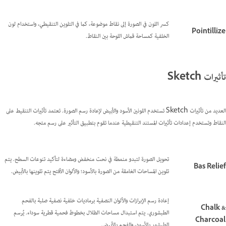
كسر اللون في الصورة إلى نقاط موضوعة، كما في التلوين التنقيطي، واستخدام لون
Pointillize
الخلفية كمساحة قماش اللوحة بين النقاط.
تأثيرات Sketch
العديد من تأثيرات Sketch تستخدم اللونين الأسود والأبيض لإعادة رسم الصورة. تعتمد تأثيرات التنقيط على
النقاط وتستخدم إعدادات تأثيرات المستند التنقيطية عندما تقوم بتطبيق التأثير على رسم متجه.
تحويل الصورة لتبدو منمطة في نحت منخفض ومضاءة لتأكيد تنوعات السطح. يتم
Bas Relief
تلوين المساحات الغامقة من الصورة بالأسود؛ والألوان الأفتح يتم تلوينها بالأبيض.
إعادة رسم الإبرازات والألوان النصفية برماديات خلفية نصفية صلبة بالفحم
Chalk &
الطبشوري. يتم استبدال مساحات الظلال بخطوط فحمية قطرية سوداء. يُرسم
Charcoal
الطبشور بالأسود، والفحم بالأبيض.