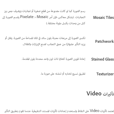
رسم الصورة كما لو كانت مصنوعة من قطع صغيرة أو تجانبات ويضيف جص بين
التجانبات. (بشكل معاكس، فإن أمر Pixelate > Mosaic يقسم الصورة إلى
Mosaic Tiles
كتل من وحدات بكسل ملونة مختلفة.)
تكسير الصورة إلى مربعات معبئة بلون سائد في تلك المساحة من الصورة. يقلل أو
Patchwork
يزيد التأثير عشوائيًا من عمق التجانب لصنع الإبرازات والظلال.
إعادة تلوين الصورة كخلايا ذات لون واحد محددة بلون المقدمة.
Stained Glass
تطبيق نسيج تختاره أو تنشئه على صورة ما.
Texturizer
تأثيرات Video
تعتمد تأثيرات Video على النقاط وتستخدم إعدادات تأثيرات المستند التنقيطية عندما تقوم بتطبيق التأثير