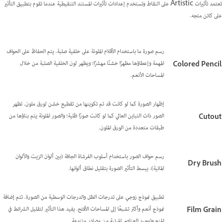
تعتمد تأثيرات Artistic على النقاط وتستخدم إعدادات تأثيرات المستند التنقيطية عندما تقوم بتطبيق التأثير
على كائن متجه.
رسم صورة ما باستخدام الأقلام الملونة على خلفية صلبة. يتم الحفاظ على الحواف
المهمة وإعطاؤها مظهرًا خشنًا مهشرًا؛ ويظهر لون الخلفية الصلبة من خلال
Colored Pencil
المساحات الأنعم.
إظهار الصورة كما لو كانت قد تم تكوينها من تقطيع خشن لورق ملون. تظهر
الصور ذات التباين العالي كما لو كانت صورًا ظلية؛ والصور الملونة يتم بناؤها من
Cutout
طبقات متعددة من الورق الملون.
رسم حواف الصور باستخدام أسلوب الفرشاة الجافة (بين ألوان الزيت والألوان
Dry Brush
المائية). يبسط التأثير الصورة بتقليل نطاق ألوانها.
تطبيق نموذج زوجي على تدرجات الظل والدرجات الوسطية من الصورة. تتم إضافة
نموذج أنعم وأكثر تشبعًا إلى المساحات الأفتح. يفيد هذا التأثير لتقليل الشرائط في
Film Grain
المزج وتوحيد العناصر المرئية من مصادر متنوعة.