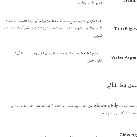
Stamp
الصور الأبيض والأسود.
إعادة تكوين الصورة كقطع مممزقة خشنة من ورقة، ثم تلوين الصورة باستخدام
الأبيض والأسود. يكون هذا الأمر مفيدًا للصور التي تتكون من نص أو كائنات عالية
Torn Edges
التباين.
استخدام تلطيخات طينية تبدو مطلية على ورق ليفي رطب، مسببًا أن تنساب
Water Paper
الألوان وتمتزج.
عمل نمط للتأثير
يعتمد تأثير Glowing Edges على النقاط وتستخدم إعدادات تأثيرات المستند التنقيطية عندما تقوم
بتطبيق التأثير على رسم متجه.
Glowing