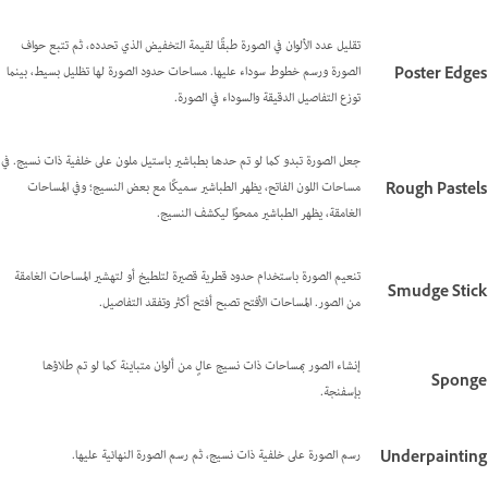
تقليل عدد الألوان في الصورة طبقًا لقيمة التخفيض الذي تحدده، ثم تتبع حواف
الصورة ورسم خطوط سوداء عليها. مساحات حدود الصورة لها تظليل بسيط، بينما
Poster Edges
توزع التفاصيل الدقيقة والسوداء في الصورة.
جعل الصورة تبدو كما لو تم حدها بطباشير باستيل ملون على خلفية ذات نسيج. في
مساحات اللون الفاتح، يظهر الطباشير سميكًا مع بعض النسيج؛ وفي المساحات
Rough Pastels
الغامقة، يظهر الطباشير ممحوًا ليكشف النسيج.
تنعيم الصورة باستخدام حدود قطرية قصيرة لتلطيخ أو لتهشير المساحات الغامقة
Smudge Stick
من الصور. المساحات الأفتح تصبح أفتح أكثر وتفقد التفاصيل.
إنشاء الصور بمساحات ذات نسيج عالٍ من ألوان متباينة كما لو تم طلاؤها
Sponge
بإسفنجة.
رسم الصورة على خلفية ذات نسيج، ثم رسم الصورة النهائية عليها.
Underpainting