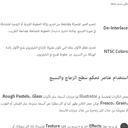
على رسم متجه.
تنعيم الصور المتحركة والملتقطة من فيديو بإزالة الخطوط الفردية أو الزوجية المتشابكة
De‑Interlace
في صورة الفيديو. يمكنك اختيار استبدال الخطوط المتجاهلة بمضاعفة التقريب.
تحديد نطاق الألوان بتلك التي تكون مقبولة للإنتاج التليفزيوني لمنع الألوان زائدة
NTSC Colors
الهيكلة من التسييل عبر خطوط المسح في التليفزيون.
استخدام عناصر تحكم سطح الزجاج والنسيج
بعض التأثيرات المتضمنة في Illustrator لها خيارات أنسجة، مثل تأثيرات
Glass
، و
Rough Pastels
،
و
Grain
، و
Fresco
. يمكن جعل الكائن يظهر كما لو كان مطليًا على أنسجة متنوعة، مثل القماش، أو الطوب،
أو معروضًا من خلال كتل زجاجية من خلال خيارات الأنسجة.
في مربع حوار
Effects
اختر نوع نسيج من قائمة
Texture
المنسدلة (إذا كان متوفرًا)، أو