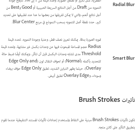
القطرية، مثل تكبير أو تصغير الصورة، وحدد قيمة من 1 إلى 100. تتراوح جودة
Radial Blur
التمويه من Draft من أجل النتائج السريعة الحبيبية أو Good وBest من
أجل نتائج أنعم، والتي لا يمكن تفريقها من بعضها ما عدا عند تطبيقها على تحديد
كبير. حدد نقطة أصل للتمويه بسحب النموذج في مربع Blur Center.
تمويه الصورة بدقة. يمكنك تعيين نصف قطر، وعتبة وجودة التمويه. تحدد قيمة
Radius حجم المساحة المبحوث فيها عن وحدات بكسل غير مشابهة. وتحدد قيمة
Threshold مدى تشابه وحدات البكسل قبل أن تتأثر. ويمكنك أيضًا ضبط حالة
Smart Blur
للتحديد بأكمله (Normal) أو لحواف انتقال لون (Edge Only and
Overlay). حيثما يظهر التباين الشديد، تطبق Edge Only حواف بيضاء
وسوداء، وOverlay Edge تطبق أبيض.
تأثيرات Brush Strokes
تكون تأثيرات Brush Strokes مبنية على النقاط وتستخدم إعدادات تأثيرات المستند التنقيطية عندما تقوم
بتطبيق التأثير على كائن متجه.