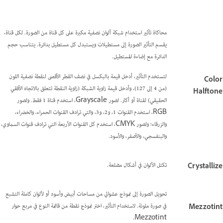
محاكاة تأثير استخدام شبكة ألوان نصفية مكبرة على كل قناة من الصورة. لكل قناة،
يقسم التأثير الصورة إلى مستطيلات ويستبدل كل مستطيل بدائرة. يتناسب حجم
الدائرة مع إضاءة المستطيل.
لتستخدم التأثير، أدخل قيمة بالبكسل في نصف القطر الأقصى لنقطة نصفية اللون
Color
(من 4 إلى 127)، وأدخل قيمة زاوية الشبكة (زاوية النقطة تتعلق بالاتجاه الأفقي
Halftone
الحقيقي) لقناة أو أكثر. لصور Grayscale، استخدم قناة 1 فقط. ولصور
RGB، استخدم القنوات 1، و2، و3، والتي ترادف القنوات الحمراء، والخضراء،
والزرقاء؛ ولصور CMYK، استخدم كل القنوات الأربعة التي ترادف قنوات السماوي،
والبنفسجي، والأصفر، والأسود.
تكتل الألوان في أشكال مضلعة.
Crystallize
تحويل الصورة إلى نموذج عشوائي من مساحات أبيض وأسود أو لألوان كاملة التشبع
في صورة ملونة. لاستخدام التأثير، اختر نموذج نقطة من قائمة النوع في مربع حوار
Mezzotint
Mezzotint.