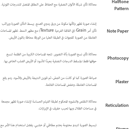
Halftone
محاكاة تأثير شبكة الألوان النصفية مع الحفاظ على النطاق المتصل للتدرجات اللونية.
Pattern
إنشاء صورة تظهر وكأنها مكونة من ورق يدوي الصنع. يبسط التأثير الصورة ويراكب
تأثير أمر Grain (في القائمة الفرعية Texture) مع مظهر النمط. تظهر المساحات
Note Paper
الغامقة من الصورة كفجوات في الطبقة العليا من الورقة محاطة باللون الأبيض.
محاكاة تأثير نسخ الصورة بآلة التصوير. تتجه المساحات الكبيرة من الظلمة لنسخ
Photocopy
حوافها فقط؛ وتسقط الدرجات النصفية بعيدًا للأسود أو الأبيض الصلب الخاص بها.
صياغة الصورة كما لو كانت من الجصّ، ثم تلوين النتيجة بالأبيض والأسود. يتم رفع
Plaster
المساحات الغامقة، وخفض المساحات الفاتحة.
محاكاة التقلص والتشويه المحكوم لطبقة الفيلم الحساسة لإنشاء صورة تظهر مجمعة
Reticulation
في مساحات الظلال وبها تحبب خفيف في الإبرازات.
تبسيط الصورة لتبدو مختومة بختم مطاطي أو خشبي. يفضل استخدام هذا الأمر مع