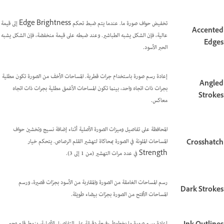
تخفيض حواف صورة ما. عندما يتم ضبط تحكم Edge Brightness إلى قيمة
Accented
عالية، فإن الشكل يشبه الطباشير. وعند ضبطه على قيمة منخفضة، فإن الشكل يشبه
Edges
الحبر الأسود.
إعادة رسم صورة باستخدام جرات قطرية. المساحات الأخف من الصورة تكون مطلية
Angled
بجرات ذات اتجاه واحد، بينما تكون المساحات الأغمق مطلية بجرات ذات اتجاه
Strokes
معاكس.
المحافظة على تفاصيل وميزات الصورة الأصلية أثناء إضافة نسيج وتخشين حواف
المساحات الملونة في الصورة بمحاكاة لتهشير القلم الرصاص. يتحكم خيار
Crosshatch
Strength في عدد مرات التهشير (من 1 إلى 3).
رسم المساحات الغامقة من الصورة والمقتربة من الأسود بجرّات قصيرة، ورسم
Dark Strokes
المساحات الأفتح من الصورة بجرّات بيضاء طويلة.
إعادة رسم صورة ما بخطوط رفيعة دقيقة على التفاصيل الأصلية، بنمط قلم وحبر.