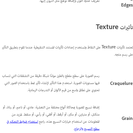
تعريف حدود اللون وإضافة توهج مثل النيون إليها.
Edges
تأثيرات Texture
تعتمد تأثيرات Texture على النقاط وتستخدم إعدادات تأثيرات المستند التنقيطية عندما تقوم بتطبيق التأثير
على رسم متجه.
رسم الصورة على سطح ملطخ بالطين مولدًا شبكة دقيقة من التشققات التي تنساب
فيها مستويات الصورة. استخدم هذا التأثير لإنشاء تأثير نمط باستخدام الصور التي
Craquelure
تحتوي على نطاق واسع من قيم الألوان أو التدرجات الرمادية.
إضافة نسيج للصورة بمحاكاة أنواع مختلفة من التغشية: عادي، أو ناعم، أو رذاذ، أو
متكتل، أو متباين، أو مكبر، أو أرقط، أو أفقي، أو رأسي، أو منقط. لمزيد من
Grain
المعلومات عن استخدام خيارات النسيج هذه، راجع
استخدام ضوابط التحكم في
سطح النسيج والزجاج
.