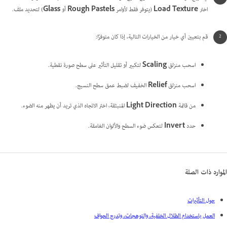
اختر
Load Texture
(يتوفر فقط لأوامر
Rough Pastels
أو
Glass
) لتحديد ملف.
قم بتعيين أي خيار من الخيارات التالية، إذا كان متوفرًا:
اسحب منزلق
Scaling
لتكبير أو تقليل التأثير على سطح صورة نقطية.
اسحب منزلق
Relief
الخفيف لضبط عمق سطح النسيج.
من قائمة
Light Direction
المنبثقة، اختر الاتجاه الذي تريد أن يظهر منه الضوء.
حدد
Invert
لتعكس ضوء السطح والألوان الغامقة.
الموارد ذات الصلة
حول التأثيرات
العمل باستخدام الظلال الخلفية، والتوهجات، وتدرج الحواف