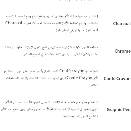
إعادة رسم صورة لإنشاء تأثير مخفض الحدود وملطخ. يتم رسم الحواف الرئيسية
بسُمك بينما يتم تخطيط الألوان النصفية باستخدام جرات قطرية. Charcoal
Charcoal
أسود ملون؛ بينما الورقي أبيض ملون.
معالجة الصورة كما لو كان لها سطح كرومي لامع. تكون الإبرازات عبارة عن نقاط
Chrome
عالية، وتكون الظلال عبارة عن نقاط منخفضة في السطح العاكس.
نسخ نسيج Conté crayon كثيف غامق وأبيض صافٍ على صورة. يستخدم
تأثير Conté Crayon اللون الأسود للمساحات الغامقة والأبيض للمساحات
Conté Crayon
الفاتحة.
استخدام حدود حبر خطية دقيقة لالتقاط تفاصيل الصورة الأصلية. يستبدل التأثير
اللون الموجود في الصورة الأصلية باستخدام الأسود للحبر وأبيض للورق. ينجح هذا الأمر
Graphic Pen
تمامًا مع الصور الممسوحة ضوئيًا.