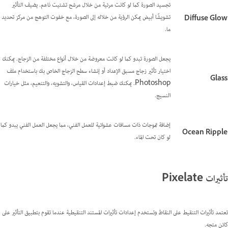
تجسيد الصورة كما لو كانت مرئية من خلال مرشح تشتيت ناعم. يضيف التأثير
تشويشًا أبيض يمكن الرؤية من خلاله إلى الصورة، مع خفوت التوهج من مركز تحديد
Diffuse Glow
ما.
يجعل الصورة تبدو كما لو كانت معروضة من خلال أنواع مختلفة من الزجاج. يمكنك
اختيار تأثير زجاج مسبق الإعداد أو إنشاء سطح الزجاج الخاص بك باستخدام ملف
Glass
Photoshop. يمكنك ضبط إعدادات القياس، والتشويه، والتنعيم، مثل خيارات
النسيج.
إضافة تموجات ذات مسافات عشوائية للعمل الفني، مما يجعل العمل الفني يبدو كما
Ocean Ripple
لو كان تحت الماء.
تأثيرات Pixelate
تعتمد تأثيرات التنقيط على النقاط وتستخدم إعدادات تأثيرات المستند التنقيطية عندما تقوم بتطبيق التأثير على
كائن متجه.