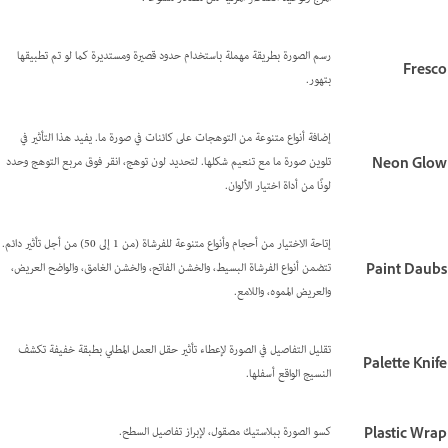
رسم الصورة بطريقة مهملة باستخدام حدود قصيرة ومستديرة كما لو تم تطبيقها
Fresco
بتهور.
إضافة أنواع متنوعة من التوهجات على كائنات في صورة ما. يفيد هذا التأثير في
تلوين صورة ما مع تنعيم شكلها. لتحديد لون توهج، انقر فوق مربع التوهج وحدد
Neon Glow
لونًا من أداة اختيار الألوان.
إتاحة الاختيار من أحجام وأنواع متنوعة للفرشاة (من 1 إلى 50) من أجل تأثير دائم.
تتضمن أنواع الفرشاة البسيط، والخشن الفاتح، والخشن الغامق، والواضح العريض،
Paint Daubs
والعريض المموه، واللامع.
تقليل التفاصيل في الصورة لإعطاء تأثير حقل العمل المطلي بطبقة خفيفة تكشف
Palette Knife
النسيج الواقع أسفلها.
كسو الصورة ببلاستيك مصقول، لإبراز تفاصيل السطح.
Plastic Wrap