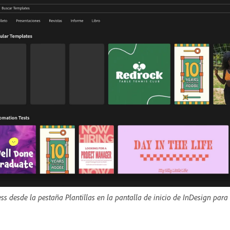
ess desde la pestaña Plantillas en la pantalla de inicio de InDesign para