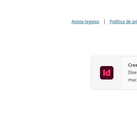
Avisos legales
|
Política de p
Crea
Dise
muc